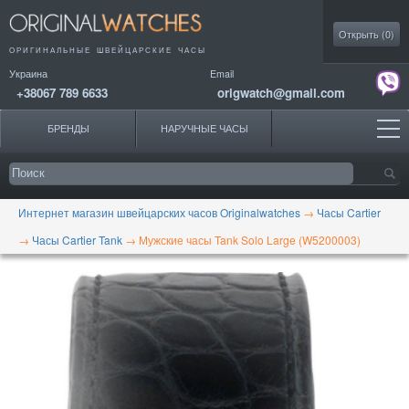
Моя коллекция
Открыть (
0
)
ОРИГИНАЛЬНЫЕ
ШВЕЙЦАРСКИЕ ЧАСЫ
Украина
Email
+38067 789 6633
origwatch@gmail.com
БРЕНДЫ
НАРУЧНЫЕ ЧАСЫ
Интернет магазин швейцарских часов Originalwatches
→
Часы Cartier
→
Часы Cartier Tank
→
Мужские часы Tank Solo Large (W5200003)