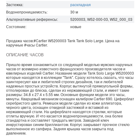
Застежка:
раскладная
Водонепроницаемость
:
30
м
Альтернативные референсы:
5200003, W52-000-03, W52_000_03
Состояние:
новые
Продажа часов:
#Cartier
W5200003
Tank
Tank Solo Large. Цена на
наручные
#часы
Cartier
.
ОПИСАНИЕ ЧАСОВ
Пришло время ознакомиться со следующей моделью мужских наручных
часов от всемирно известного французского производителя часов и
ювелирных изделий Cartier. Название модели Tank Solo Large W5200003
которые находятся в коллекции "Tank". Сразу хотелось сказать, что часы
заинтересуют как и любителей строгих дизайнов, так и любителей
надежных простых устройств. Корпус вытянутой прямоугольной формы,
отполирован до блеска, сделан из нержавеющей стали, и имеет такие
размеры: 34.8 х 27.4 х 5.55 мм. Основные функции модели это часы,
минуты. Кварцевый механизм оснащен калибром Cartier 690. Циферблат
серебристого цвета. Ремешок модели сделан из кожи аллигатора,
черного цвета, оснащен откидной застежкой и вставкой из
нержавеющей стали. На циферблате находятся стрелки, которые
отлиты вручную. И что касается водонепроницаемости, она более
стандартна и составляет тридцать метров. Заводной ключ
инкрустирован синим бриллиантом. Корпус закрывает прочное стекло
выполненное из сапфира. Задняя крышка часов закрыта под
давлением.