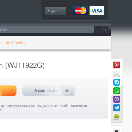
Моя коллекция
Открыть (
0
)
 mm (WJ11922G)
mm (WJ11922G)
ь
В коллекцию
уществует скидка от 10% до 30% от "retail" - стоимости,
м.