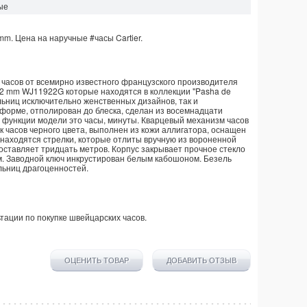
ые
 mm. Цена на наручные
#часы
Cartier
.
часов от всемирно известного французского производителя
 32 mm WJ11922G которые находятся в коллекции "Pasha de
ельниц исключительно женственных дизайнов, так и
форме, отполирован до блеска, сделан из восемнадцати
ые функции модели это часы, минуты. Кварцевый механизм часов
к часов черного цвета, выполнен из кожи аллигатора, оснащен
 находятся стрелки, которые отлиты вручную из вороненной
оставляет тридцать метров. Корпус закрывает прочное стекло
м. Заводной ключ инкрустирован белым кабошоном. Безель
ьниц драгоценностей.
тации по покупке
швейцарских часов
.
ОЦЕНИТЬ ТОВАР
ДОБАВИТЬ ОТЗЫВ