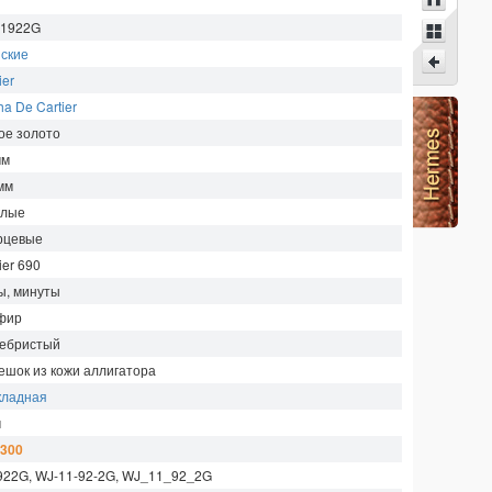
1922G
ские
ier
a De Cartier
ое золото
мм
мм
глые
рцевые
ier 690
ы, минуты
фир
ебристый
ешок из кожи аллигатора
кладная
м
 300
922G, WJ-11-92-2G, WJ_11_92_2G