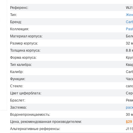
Референс:
WJ1
Тип:
Жен
Бренд:
Cart
Коллекция:
Pash
Материал корпуса:
Бел
Размер корпуса:
32
Толщина корпуса:
8.8
Форма корпуса:
Кру
Тип калибра:
Ква
Калибр:
Cart
Функции:
Час
Стекло:
сап
Цвет циферблата:
Сер
Браслет:
Рем
Застежка:
рас
Водонепроницаемость
:
30
Цена, рекомендованная производителем:
$29
Альтернативные референсы:
J11