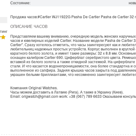
Состояние:
нов
Продажа часов:
#Cartier
WJ11922G
Pasha De Cartier
Pasha de Cartier 32
ОПИСАНИЕ ЧАСОВ
тинг
Представляем вашему вниманию, очередную модель женских наручных 
часов и ювелирных изделий Cartier. Название модели Pasha de Cartier
Cartier". Сразу хотелось отметить, что часы заинтересуют как и любит
любительниц надежных простых устройств. Корпус выполнен в круглой 
каратного белого золота, и имеет такие размеры: 32 x 8.8 мм. Основн
оснащен калибром Cartier 690. Циферблат серебристого цвета. Ремешо
вставкой из белого золота а также откидной застежкой. На циферблате
стали. И что касается водонепроницаемости, она более стандартна и с
выполненное из сапфира. Задняя крышка часов закрыта под давление
украшен белыми бриллиантами, что несомненно заинтересует любител
Компания
Original Watches
.
Часы можем доставить в
Латвию
(
Рига
). А также в
Украину
(
Киев
).
Email:
origwatch@gmail.com
work:
+38 (067) 789 6633
Оказываем консуль