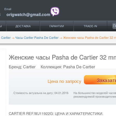
Email
3
origwatch@gmail.com
Ы
ДОСТАВКА
ГАРАНТИИ
TRADE-IN
 Cartier
→
Часы Cartier Pasha De Cartier
→
Женские часы Pasha de Cartier 32
Женские часы Pasha de Cartier 32 
Бренд:
Cartier
Коллекция:
Pasha De Cartier
Заказат
Цена по запросу
Стоимость актуальна на дату: 04.01.2016
На большинство моделей часов с
рекомендуемой производителе
CARTIER REF.WJ11922G: ЦЕНА И ХАРАКТЕРИСТИКИ.