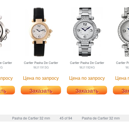
 Cartier
Cartier
Pasha De Cartier
Cartier
Pasha De Cartier
Cartier
Pa
2G
WJ11913G
WJ11924G
W
апросу
Цена по запросу
Цена по запросу
Цена 
ать
Заказать
Заказать
За
Pasha de Cartier 32 mm
45 of 94
Pasha de Cartier 32 mm