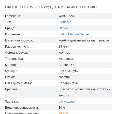
CARTIER REF.W69007Z3: ЦЕНА И ХАРАКТЕРИСТИКИ.
Референс:
W69007Z3
Тип:
Женские
Бренд:
Cartier
Коллекция:
Ballon Bleu de Cartier
Материал корпуса:
Комбинированный: сталь + золото
Размер корпуса:
28
мм
Форма корпуса:
Круглые
Тип калибра:
Кварцевые
Калибр:
Cartier 057
Функции:
Часы, минуты
Стекло:
сапфир
Цвет циферблата:
Серебристый
Браслет:
Браслет комбинированный: сталь +
золото
Застежка:
раскладная
Водонепроницаемость
:
30
м
Цена, рекомендованная
$6 900