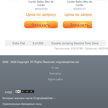
Cartier
Ballon Bleu de
Cartier
Ballon Bleu de
Ca
Cartier
Cartier
WE902050
WE900151
Цена по запросу
Цена по запросу
Це
Заказать
Заказать
Extra Flat
8 of 203
Double Jumping Second Time Zone
Просмотров: 61815188 / Запросов: 492204
2006
- 2026
Copyright. All Rights Reserved.
originalwatches.net
О нас
Контакты
Карта сайта
31025
Интернет магазин часов Originalwatches
››
Оригинальные брендовые часы