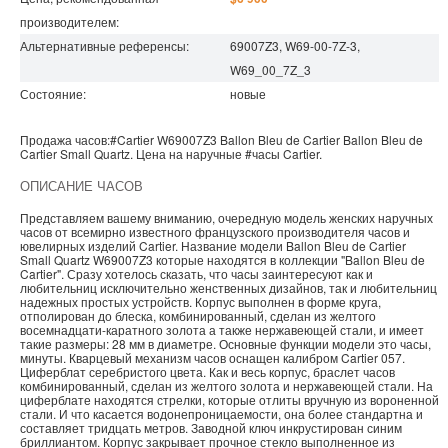
производителем:
Альтернативные референсы:
69007Z3, W69-00-7Z-3,
W69_00_7Z_3
Состояние:
новые
Продажа часов:
#Cartier
W69007Z3
Ballon Bleu de Cartier
Ballon Bleu de
Cartier Small Quartz. Цена на наручные
#часы
Cartier
.
ОПИСАНИЕ ЧАСОВ
Представляем вашему вниманию, очередную модель женских наручных
часов от всемирно известного французского производителя часов и
ювелирных изделий Cartier. Название модели Ballon Bleu de Cartier
Small Quartz W69007Z3 которые находятся в коллекции "Ballon Bleu de
Cartier". Сразу хотелось сказать, что часы заинтересуют как и
любительниц исключительно женственных дизайнов, так и любительниц
надежных простых устройств. Корпус выполнен в форме круга,
отполирован до блеска, комбинированный, сделан из желтого
восемнадцати-каратного золота а также нержавеющей стали, и имеет
такие размеры: 28 мм в диаметре. Основные функции модели это часы,
минуты. Кварцевый механизм часов оснащен калибром Cartier 057.
Циферблат серебристого цвета. Как и весь корпус, браслет часов
комбинированный, сделан из желтого золота и нержавеющей стали. На
циферблате находятся стрелки, которые отлиты вручную из вороненной
стали. И что касается водонепроницаемости, она более стандартна и
составляет тридцать метров. Заводной ключ инкрустирован синим
бриллиантом. Корпус закрывает прочное стекло выполненное из