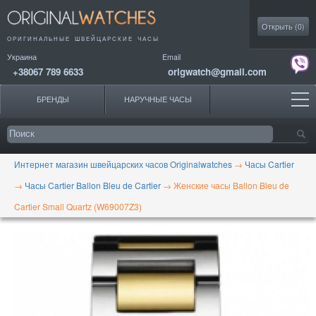
Моя коллекция
Открыть (
0
)
ОРИГИНАЛЬНЫЕ
ШВЕЙЦАРСКИЕ ЧАСЫ
Украина
Email
+38067 789 6633
origwatch@gmail.com
БРЕНДЫ
НАРУЧНЫЕ ЧАСЫ
Интернет магазин швейцарских часов Originalwatches
→
Часы Cartier
→
Часы Cartier Ballon Bleu de Cartier
→
Женские часы Ballon Bleu de
Cartier Small Quartz (W69007Z3)