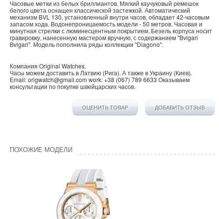
Часовые метки из белых бриллиантов. Мягкий каучуковый ремешок
белого цвета оснащен классической застежкой. Автоматический
механизм BVL 130, установленный внутри часов, обладает 42-часовым
запасом хода. Водонепроницаемость модели - 50 метров. Часовая и
минутная стрелки с люминесцентным покрытием. Безель корпуса носит
гравировку, нанесенную мастером вручную, с содержанием "Bvlgari
Bvlgari". Модель пополнила ряды коллекции "Diagono".
Компания
Original Watches
.
Часы можем доставить в
Латвию
(
Рига
). А также в
Украину
(
Киев
).
Email:
origwatch@gmail.com
work:
+38 (067) 789 6633
Оказываем
консультации по покупке
швейцарских часов
.
ОЦЕНИТЬ ТОВАР
ДОБАВИТЬ ОТЗЫВ
ПОХОЖИЕ МОДЕЛИ