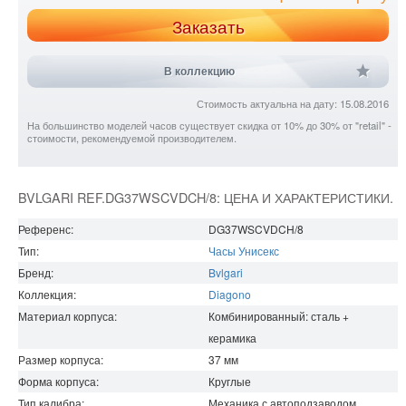
Заказать
В коллекцию
Стоимость актуальна на дату: 15.08.2016
На большинство моделей часов существует скидка от 10% до 30% от "retail" -
стоимости, рекомендуемой производителем.
BVLGARI REF.DG37WSCVDCH/8: ЦЕНА И ХАРАКТЕРИСТИКИ.
Референс:
DG37WSCVDCH/8
Тип:
Часы Унисекс
Бренд:
Bvlgari
Коллекция:
Diagono
Материал корпуса:
Комбинированный: сталь +
керамика
Размер корпуса:
37
мм
Форма корпуса:
Круглые
Тип калибра:
Механика с автоподзаводом