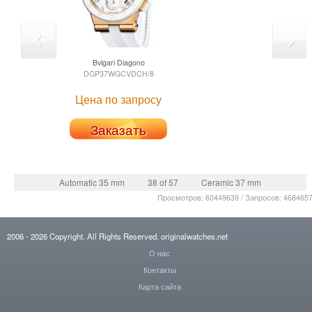
Bvlgari
Diagono
DGP37WGCVDCH/8
Цена по запросу
Заказать
Automatic 35 mm
38 of 57
Ceramic 37 mm
Просмотров: 60449639 / Запросов: 468465
2006
- 2026
Copyright. All Rights Reserved.
originalwatches.net
О нас
Контакты
Карта сайта