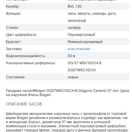
Калибр:
BVL 130
Функции:
часы, минуты, секунды, дата,
хронограф
Стекло:
сапфир
Цвет циферблата:
Перламутровый
Браслет:
Ремешок каучуковый
Застежка:
классическая
Водонепроницаемость
:
50
м
Альтернативные референсы:
DG-37-WSCVDCH-8,
DG37WSCVDCH
Состояние:
новые
Продажа часов:
#Bvlgari
DG37WSCVDCH/8
Diagono
Ceramic 37 mm. Цена
на наручные
#часы
Bvlgari
.
ОПИСАНИЕ ЧАСОВ
Швейцарские механические наручные часы с хронографом от торговой
марки Bvlgari дизайном и размером корпуса подойдут как мужчинам, так
и женщинам. Корпус, диаметром 37 мм, выполнен в успешной
комбинации стали и керамики. Элегантный перламутровый циферблат
указывает текущее время, текущую дату и данные функции хронографа.