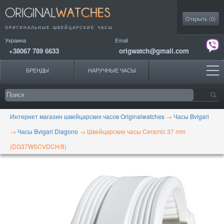
Моя коллекция
Открыть (
0
)
ОРИГИНАЛЬНЫЕ
ШВЕЙЦАРСКИЕ ЧАСЫ
Украина
Email
+38067 789 6633
origwatch@gmail.com
БРЕНДЫ
НАРУЧНЫЕ ЧАСЫ
Интернет магазин швейцарских часов Originalwatches
→
Часы Bvlgari
→
Часы Bvlgari Diagono
→
Швейцарские часы Ceramic 37 mm
(DG37WSCVDCH/8)