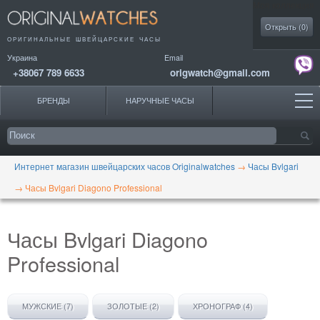
Моя коллекция
Открыть (
0
)
ОРИГИНАЛЬНЫЕ
ШВЕЙЦАРСКИЕ ЧАСЫ
Украина
Email
+38067 789 6633
origwatch@gmail.com
БРЕНДЫ
НАРУЧНЫЕ ЧАСЫ
Интернет магазин швейцарских часов Originalwatches
→
Часы Bvlgari
→
Часы Bvlgari Diagono Professional
Часы Bvlgari Diagono
Professional
МУЖСКИЕ (7)
ЗОЛОТЫЕ (2)
ХРОНОГРАФ (4)