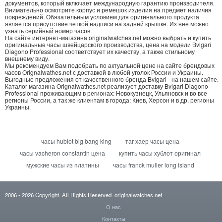
документов, который включает международную гарантию производителя.
Внимательно осмотрите корпус и ремешок изделия на предмет наличия
повреждений. Обязательным условием для оригинального продукта
является присутствие четкой надписи на задней крышке. Из нее можно
узнать серийный номер часов.
На сайте интернет-магазина originalwatches.net можно выбрать и купить
оригинальные часы швейцарского производства, цена на модели Bvlgari
Diagono Professional соответствует их качеству, а также стильному
внешнему виду.
Мы рекомендуем Вам подобрать по актуальной цене на сайте брендовых
часов Orignalwathes.net с доставкой в любой уголок России и Украины.
Выгодные предложения от качественного бренда Bvlgari - на нашем сайте.
Каталог магазина Orignalwathes.net реализует доставку Bvlgari Diagono
Professional проживающим в регионах: Новокузнецк, Ульяновск и во все
регионы России, а так же клиентам в города: Киев, Херсон и в др. регионы
Украины.
часы hublot big bang king
таг хаер часы цена
часы vacheron constantin цена
купить часы хублот оригинал
мужские часы из платины
часы franck muller long island
2006
- 2026
Copyright. All Rights Reserved.
originalwatches.net
О нас
Контакты