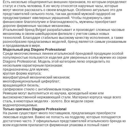
Есть несколько общепринятых внешних признаков, по которым определяют
статус и стиль человека. К их числу относятся наручные часы, которые
могут многое рассказать о своем владельце. Особенно актуально это для
представителей сильного пола, так как деловой мужской гардероб не
предусматривает ювелирных украшений. Чтобы подчеркнуть свое
финансовое благополучие и благонадежность, мужчины приобретают
дорогие фирменные часовые механизмы.
Итальянский бренд Bvlgari разрабатывает и производит сложные часовые
механизмы в своем швейцарском филиале с учетом самых новых
технологий. Благодаря стабильно высокому качеству исполнения, а также
разнообразию предлагаемых моделей, бренд является самым узнаваемым
и продаваемым в мире.
Модельный ряд Diagono Professional
Среди многочисленных линеек итальянской брендовой продукции особой
популярностью пользуются изделия для уверенных в себе мужчин из серии
Diagono Professional. Модель этой категории легко определить по
нескольким характерным признакам:
предназначены для мужчин;
круглая форма корпуса;
мануфактурный механический механизм;
многофункциональный циферблат;
вращающийся безель;
сапфировое стекло с антибликовым покрытием.
Ремешки могут выполняться из каучука, крокодильей кожи или
высококачественной нержавеющей стали. Материал корпуса чаще всего
сталь, в некоторых моделях - золото. Все модели серии
водонепроницаемые.
Только оригинал Diagono Professional
На рынке существует много поставщиков, предлагающих приобрести
люксовые изделия. Важно не попасть на подделку, которые попадаются
достаточно часто. У официальных представителей итальянского бренда ко
всем изделиям прилагается фирменная упаковка и полный пакет