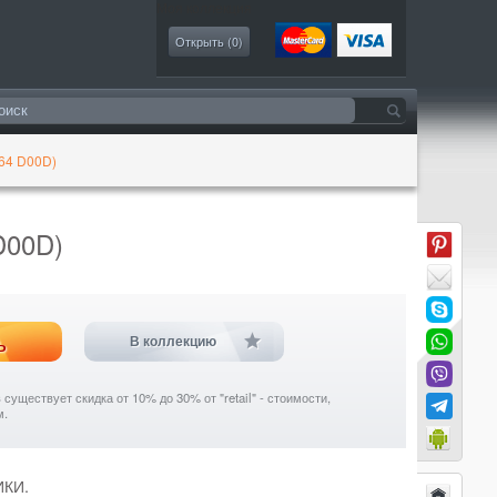
Моя коллекция
Открыть (
0
)
64 D00D)
D00D)
ь
В коллекцию
уществует скидка от 10% до 30% от "retail" - стоимости,
м.
ИКИ.