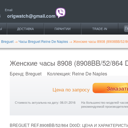
Email
3
origwatch@gmail.com
Ы
ДОСТАВКА
ГАРАНТИИ
TRADE-IN
 Breguet
→
Часы Breguet Reine De Naples
→
Женские часы 8908 (8908BB/52/8
Женские часы 8908 (8908BB/52/864 
Бренд:
Breguet
Коллекция:
Reine De Naples
Заказат
Цена по запросу
Стоимость актуальна на дату: 06.01.2016
На большинство моделей часов с
рекомендуемой производителе
BREGUET REF.8908BB/52/864 D00D: ЦЕНА И ХАРАКТЕРИСТ