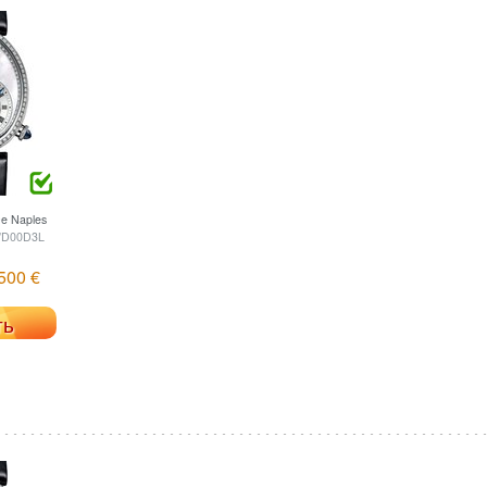
e Naples
/D00D3L
500 €
ть