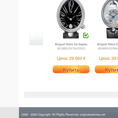
Breguet
Reine De Naples
Breguet
Reine D
8918BB/2N/764/D00D
8908BB/52/964
Цена: 29 500 €
Цена: 29 
Купить
Купи
2006
- 2026
Copyright. All Rights Reserved.
originalwatches.net