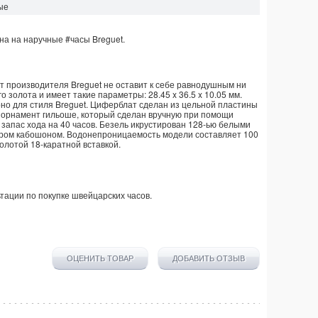
ые
на на наручные
#часы
Breguet
.
т производителя Breguet не оставит к себе равнодушным ни
 золота и имеет такие параметры: 28.45 x 36.5 x 10.05 мм.
но для стиля Breguet. Циферблат сделан из цельной пластины
 орнамент гильоше, который сделан вручную при помощи
апас хода на 40 часов. Безель икрустирован 128-ью белыми
фиром кабошоном. Водонепроницаемость модели составляет 100
олотой 18-каратной вставкой.
тации по покупке
швейцарских часов
.
ОЦЕНИТЬ ТОВАР
ДОБАВИТЬ ОТЗЫВ