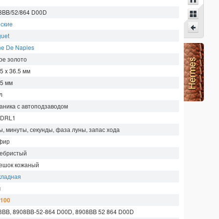
8BB/52/864 D00D
ские
guet
ne De Naples
ое золото
5 x 36.5
мм
05
мм
л
аника с автоподзаводом
 DRL1
ы, минуты, секунды, фаза луны, запас хода
фир
ебристый
ешок кожаный
кладная
м
 100
8BB, 8908BB-52-864 D00D, 8908BB 52 864 D00D