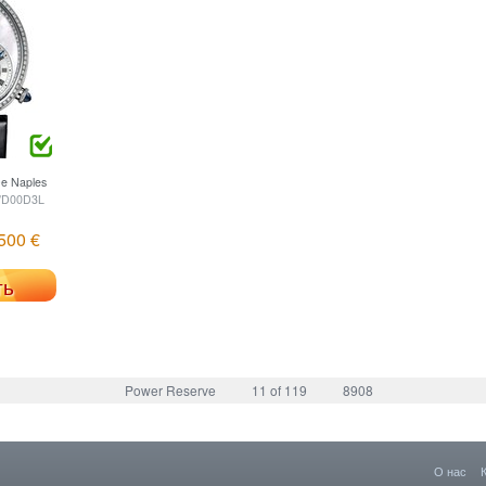
e Naples
/D00D3L
500 €
ть
Power Reserve
11 of 119
8908
О нас