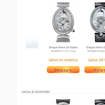
Breguet
Reine De Naples
Breguet
Reine D
8908BB/5T/J70 D0DD
8908BB/52/964
Цена по запросу
Цена: 29 
Заказать
Купи
ЧАСЫ В НАЛИЧИИ