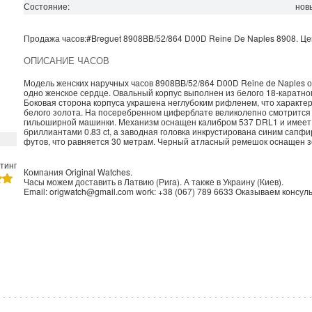
Состояние:
нов
Продажа часов:
#Breguet
8908BB/52/864 D00D
Reine De Naples
8908. Це
ОПИСАНИЕ ЧАСОВ
Модель женских наручных часов 8908BB/52/864 D00D Reine de Naples о
одно женское сердце. Овальный корпус выполнен из белого 18-каратного
Боковая сторона корпуса украшена неглубоким рифленем, что характер
белого золота. На посеребренном циферблате великолепно смотрится
гильоширной машинки. Механизм оснащен калибром 537 DRL1 и имеет з
бриллиантами 0.83 ct, а заводная головка инкрустирована синим сап
футов, что равняется 30 метрам. Черный атласный ремешок оснащен з
тинг
Компания
Original Watches
.
Часы можем доставить в
Латвию
(
Рига
). А также в
Украину
(
Киев
).
Email:
origwatch@gmail.com
work:
+38 (067) 789 6633
Оказываем консуль