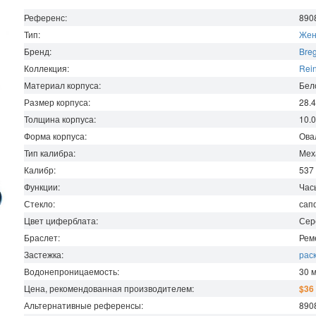
Референс:
890
Тип:
Жен
Бренд:
Bre
Коллекция:
Rei
Материал корпуса:
Бел
Размер корпуса:
28.4
Толщина корпуса:
10.
Форма корпуса:
Ова
Тип калибра:
Мех
Калибр:
537
Функции:
Час
Стекло:
сап
Цвет циферблата:
Сер
Браслет:
Рем
Застежка:
рас
Водонепроницаемость
:
30
Цена, рекомендованная производителем:
$36
Альтернативные референсы:
890