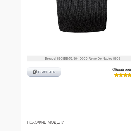
Breguet
8908BB/52/864 D00D
Reine De Naples 8908
Общий рей
СРАВНИТЬ
ПОХОЖИЕ МОДЕЛИ