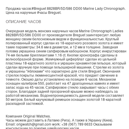
Продажа часов:
#Breguet
8828BR/5D/586 DD00
Marine
Lady Chronograph.
Цена на наручные
#часы
Breguet
.
ОПИСАНИЕ ЧАСОВ
Очередная модель женских наручных часов Marine Chronograph Ladies
8828BR/5D/586 DD00 от производителя Breguet заинтересует любую
женщину своим белоснежным видом и функциональностью. Круглый
полированный корпус сделан из 18-каратного розового золота и имеет
такие параметры: 34.6 мм в диаметре, и 12 мм в толщине. Заводная
головка украшена синим сапфировым кабошоном. Корпус инкрустирован
74-мя белыми бриллиантами 1.16 ct. Кнопки хронографа сделаны в
волнообразной форме. Жемчужный циферблат сделан из цельной
пластины 18-каратного золота и украшен орнаментом гильоше, который
сделан вручную при помощи гильоширной машинки. Стрелки из золота
и украшены "яблоками" что характерно для стиля Breguet. Окончания
стрелок покрыты люминесцентной краской, что придает свечение в
темноте. Окошко даты установлено на позиции 6 часов. Механизм
оснащен калибром 550, работает на 47 драгоценных камнях и имеет
запас хода на 45 часов. Сапфировое стекло закрывает часы с обеих
сторон. Благодаря задней прозрачной крышке можно наблюдать за
работой механизма. Водонепроницаемость данной модели составляет
50 метров. Белый каучуковый ремешок оснащен золотой 18-каратной
раскладной застежкой.
Компания
Original Watches
.
Часы можем доставить в
Латвию
(
Рига
). А также в
Украину
(
Киев
).
Email:
origwatch@gmail.com
work:
+38 (067) 789 6633
Оказываем
консультации по покупке
швейцарских часов
.