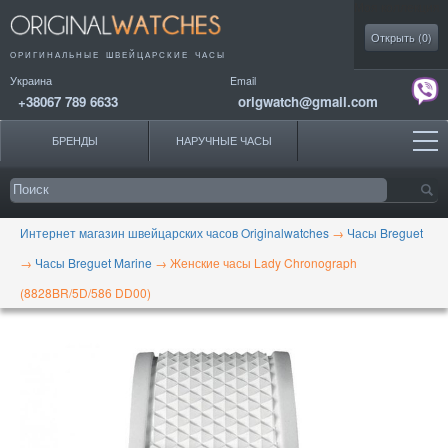
Моя коллекция
Открыть (
0
)
ОРИГИНАЛЬНЫЕ
ШВЕЙЦАРСКИЕ ЧАСЫ
Украина
Email
+38067 789 6633
origwatch@gmail.com
БРЕНДЫ
НАРУЧНЫЕ ЧАСЫ
Интернет магазин швейцарских часов Originalwatches
→
Часы Breguet
→
Часы Breguet Marine
→
Женские часы Lady Chronograph
(8828BR/5D/586 DD00)