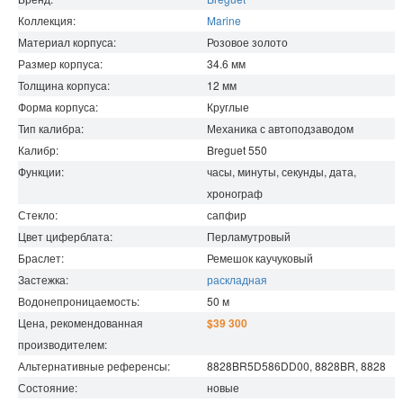
Коллекция:
Marine
Материал корпуса:
Розовое золото
Размер корпуса:
34.6
мм
Толщина корпуса:
12
мм
Форма корпуса:
Круглые
Тип калибра:
Механика с автоподзаводом
Калибр:
Breguet 550
Функции:
часы, минуты, секунды, дата,
хронограф
Стекло:
сапфир
Цвет циферблата:
Перламутровый
Браслет:
Ремешок каучуковый
Застежка:
раскладная
Водонепроницаемость
:
50
м
Цена, рекомендованная
$39 300
производителем:
Альтернативные референсы:
8828BR5D586DD00, 8828BR, 8828
Состояние:
новые