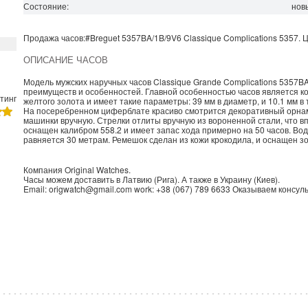
Состояние:
нов
Продажа часов:
#Breguet
5357BA/1B/9V6
Classique Complications
5357. 
ОПИСАНИЕ ЧАСОВ
Модель мужских наручных часов Classique Grande Complications 5357B
преимуществ и особенностей. Главной особенностью часов является ко
тинг
желтого золота и имеет такие параметры: 39 мм в диаметр, и 10.1 мм 
На посеребренном циферблате красиво смотрится декоративный орна
машинки вручную. Стрелки отлиты вручную из вороненной стали, что в
оснащен калибром 558.2 и имеет запас хода примерно на 50 часов. Во
равняется 30 метрам. Ремешок сделан из кожи крокодила, и оснащен 
Компания
Original Watches
.
Часы можем доставить в
Латвию
(
Рига
). А также в
Украину
(
Киев
).
Email:
origwatch@gmail.com
work:
+38 (067) 789 6633
Оказываем консуль