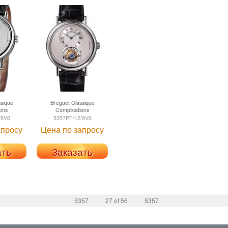
sique
Breguet
Classique
ons
Complications
/9V6
5357PT/12/9V6
апросу
Цена по запросу
ать
Заказать
5357
27 of 56
5357