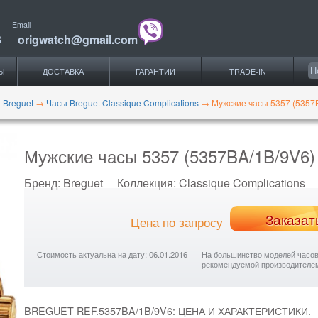
Email
3
origwatch@gmail.com
Ы
ДОСТАВКА
ГАРАНТИИ
TRADE-IN
 Breguet
→
Часы Breguet Classique Complications
→
Мужские часы 5357 (5357
Мужские часы 5357 (5357BA/1B/9V6)
Бренд:
Breguet
Коллекция:
Classique Complications
Заказат
Цена по запросу
Стоимость актуальна на дату: 06.01.2016
На большинство моделей часов с
рекомендуемой производителе
BREGUET REF.5357BA/1B/9V6: ЦЕНА И ХАРАКТЕРИСТИКИ.