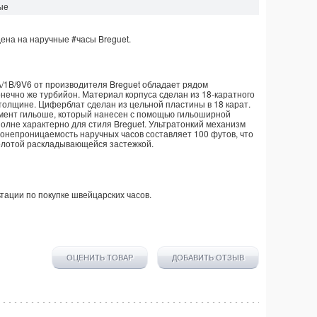
ые
Цена на наручные
#часы
Breguet
.
A/1B/9V6 от производителя Breguet обладает рядом
нечно же турбийон. Материал корпуса сделан из 18-каратного
в толщине. Циферблат сделан из цельной пластины в 18 карат.
мент гильоше, который нанесен с помощью гильоширной
полне характерно для стиля Breguet. Ультратонкий механизм
донепроницаемость наручных часов составляет 100 футов, что
золотой раскладывающейся застежкой.
тации по покупке
швейцарских часов
.
ОЦЕНИТЬ ТОВАР
ДОБАВИТЬ ОТЗЫВ