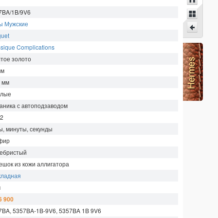
7BA/1B/9V6
ы Мужские
guet
sique Complications
тое золото
мм
1
мм
глые
аника с автоподзаводом
.2
ы, минуты, секунды
фир
ебристый
ешок из кожи аллигатора
кладная
м
6 900
7BA, 5357BA-1B-9V6, 5357BA 1B 9V6