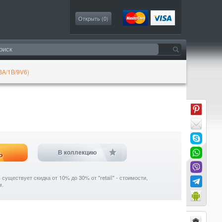
Моя коллекция
Открыть (
0
)
BA/1B/9V6)
ь
В коллекцию
уществует скидка от 10% до 30% от "retail" - стоимости,
м.