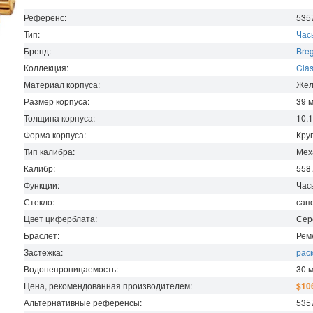
Референс:
535
Тип:
Час
Бренд:
Bre
Коллекция:
Clas
Материал корпуса:
Жел
Размер корпуса:
39
Толщина корпуса:
10.
Форма корпуса:
Кру
Тип калибра:
Мех
Калибр:
558
Функции:
Час
Стекло:
сап
Цвет циферблата:
Сер
Браслет:
Рем
Застежка:
рас
Водонепроницаемость
:
30
Цена, рекомендованная производителем:
$10
Альтернативные референсы:
535