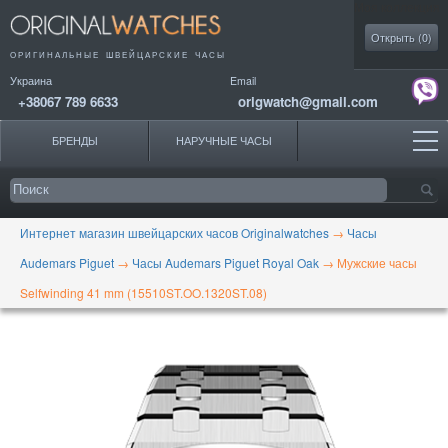
Моя коллекция
Открыть (
0
)
ОРИГИНАЛЬНЫЕ
ШВЕЙЦАРСКИЕ ЧАСЫ
Украина
Email
+38067 789 6633
origwatch@gmail.com
БРЕНДЫ
НАРУЧНЫЕ ЧАСЫ
Интернет магазин швейцарских часов Originalwatches
→
Часы
Audemars Piguet
→
Часы Audemars Piguet Royal Oak
→
Мужские часы
Selfwinding 41 mm (15510ST.OO.1320ST.08)