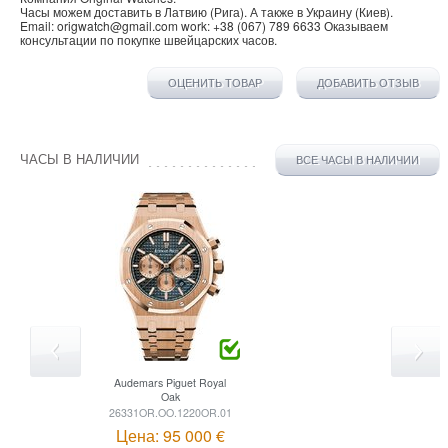
Часы можем доставить в
Латвию
(
Рига
). А также в
Украину
(
Киев
).
Email:
origwatch@gmail.com
work:
+38 (067) 789 6633
Оказываем
консультации по покупке
швейцарских часов
.
ОЦЕНИТЬ ТОВАР
ДОБАВИТЬ ОТЗЫВ
ЧАСЫ В НАЛИЧИИ
ВСЕ ЧАСЫ В НАЛИЧИИ
Audemars Piguet
Royal
Oak
26331OR.OO.1220OR.01
Цена: 95 000 €