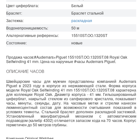
Цвет циферблата:
Белый
Браслет:
Браслет стальной
Застежка:
раскладная
Водонепроницаемость
:
50
м
Альтернативные референсы:
15510ST.OO.1320ST
Состояние:
новые
Продажа часов:
#Audemars+Piguet
15510ST.OO.1320ST.08
Royal Oak
Selfwinding 41 mm. Цена на наручные
#часы
Audemars Piguet
.
ОПИСАНИЕ ЧАСОВ
Швейцарские часы для мужчин представлены компанией Audemars
Piguet в 2023 году в корпусе из нержавеющей стали. Форма корпуса
модели Royal Oak Selfwinding 41 mm 15510ST.OO.1320ST.08 характерна
для коллекции Royal Oak. Диаметр корпуса - 41 мм. Гильошированный
циферблат, накрытый стеклом из сапфирового кристалла, показывает
часы, минуты, секунды, дату. На часовые метки и стрелки нанесен
люминесцентный состав для возможности считывания показаний в
условиях темноты. Стальной браслет дополнен раскладной застежкой.
Установленный мануфактурный механизм с автоматическим
подзаводом (калибр 4302) отличается запасом хода на 70 часов. Корпус
герметичен до 50 метров глубины.
Компания
Original Watches
.