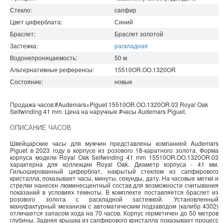
Стекло:
сапфир
Цвет циферблата:
Синий
Браслет:
Браслет золотой
Застежка:
раскладная
Водонепроницаемость
:
50
м
Альтернативные референсы:
15510OR.OO.1320OR
Состояние:
новые
Продажа часов:
#Audemars+Piguet
15510OR.OO.1320OR.03
Royal Oak
Selfwinding 41 mm. Цена на наручные
#часы
Audemars Piguet
.
ОПИСАНИЕ ЧАСОВ
Швейцарские часы для мужчин представлены компанией Audemars
Piguet в 2023 году в корпусе из розового 18-каратного золота. Форма
корпуса модели Royal Oak Selfwinding 41 mm 15510OR.OO.1320OR.03
характерна для коллекции Royal Oak. Диаметр корпуса - 41 мм.
Гильошированный циферблат, накрытый стеклом из сапфирового
кристалла, показывает часы, минуты, секунды, дату. На часовые метки и
стрелки нанесен люминесцентный состав для возможности считывания
показаний в условиях темноты. В комплекте поставляется браслет из
розового золота с раскладной застежкой. Установленный
мануфактурный механизм с автоматическим подзаводом (калибр 4302)
отличается запасом хода на 70 часов. Корпус герметичен до 50 метров
глубины. Задняя крышка из сапфирового кристалла показывает процесс