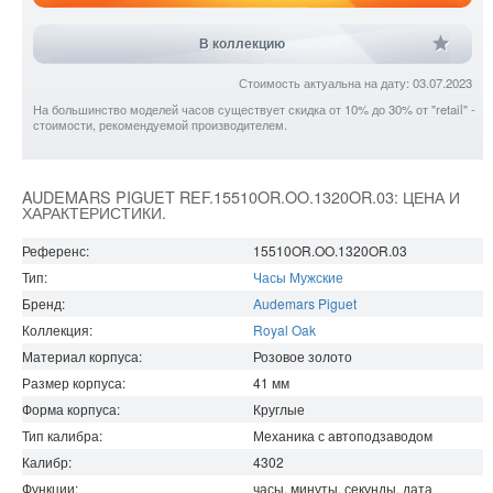
В коллекцию
Стоимость актуальна на дату: 03.07.2023
На большинство моделей часов существует скидка от 10% до 30% от "retail" -
стоимости, рекомендуемой производителем.
AUDEMARS PIGUET REF.15510OR.OO.1320OR.03: ЦЕНА И
ХАРАКТЕРИСТИКИ.
Референс:
15510OR.OO.1320OR.03
Тип:
Часы Мужские
Бренд:
Audemars Piguet
Коллекция:
Royal Oak
Материал корпуса:
Розовое золото
Размер корпуса:
41
мм
Форма корпуса:
Круглые
Тип калибра:
Механика с автоподзаводом
Калибр:
4302
Функции:
часы, минуты, секунды, дата