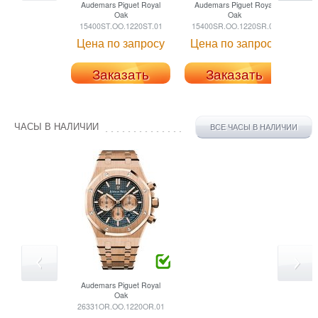
Audemars Piguet
Royal
Audemars Piguet
Royal
Au
Oak
Oak
15400ST.OO.1220ST.01
15400SR.OO.1220SR.01
15
Цена по запросу
Цена по запросу
Це
Заказать
Заказать
ЧАСЫ В НАЛИЧИИ
ВСЕ ЧАСЫ В НАЛИЧИИ
Audemars Piguet
Royal
Oak
26331OR.OO.1220OR.01