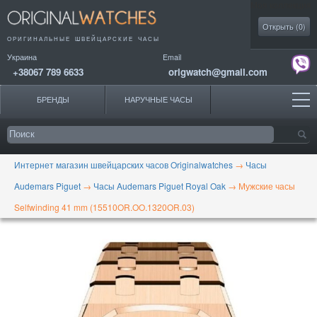
Моя коллекция
Открыть (
0
)
ОРИГИНАЛЬНЫЕ
ШВЕЙЦАРСКИЕ ЧАСЫ
Украина
Email
+38067 789 6633
origwatch@gmail.com
БРЕНДЫ
НАРУЧНЫЕ ЧАСЫ
Интернет магазин швейцарских часов Originalwatches
→
Часы
Audemars Piguet
→
Часы Audemars Piguet Royal Oak
→
Мужские часы
Selfwinding 41 mm (15510OR.OO.1320OR.03)