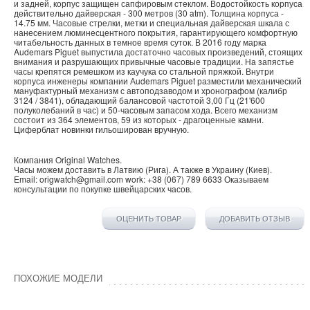
и задней, корпус защищен сапфировым стеклом. Водостойкость корпуса
действительно дайверская - 300 метров (30 atm). Толщина корпуса -
14.75 мм. Часовые стрелки, метки и специальная дайверская шкала с
нанесением люминесцентного покрытия, гарантирующего комфортную
читабельность данных в темное время суток. В 2016 году марка
Audemars Piguet выпустила достаточно часовых произведений, стоящих
внимания и разрушающих привычные часовые традиции. На запястье
часы крепятся ремешком из каучука со стальной пряжкой. Внутри
корпуса инженеры компании Аudemars Рiguet разместили механический
мануфактурный механизм с автоподзаводом и хронографом (калибр
3124 / 3841), обладающий балансовой частотой 3,00 Гц (21'600
полуколебаний в час) и 50-часовым запасом хода. Всего механизм
состоит из 364 элементов, 59 из которых - драгоценные камни.
Циферблат новинки гильоширован вручную.
Компания
Original Watches
.
Часы можем доставить в
Латвию
(
Рига
). А также в
Украину
(
Киев
).
Email:
origwatch@gmail.com
work:
+38 (067) 789 6633
Оказываем
консультации по покупке
швейцарских часов
.
ОЦЕНИТЬ ТОВАР
ДОБАВИТЬ ОТЗЫВ
ПОХОЖИЕ МОДЕЛИ