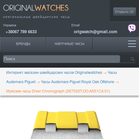
Моя коллекция
Открыть (
0
)
ОРИГИНАЛЬНЫЕ
ШВЕЙЦАРСКИЕ ЧАСЫ
Украина
Email
+38067 789 6633
origwatch@gmail.com
БРЕНДЫ
НАРУЧНЫЕ ЧАСЫ
Интернет магазин швейцарских часов Originalwatches
→
Часы
Audemars Piguet
→
Часы Audemars Piguet Royal Oak Offshore
→
Мужские часы Diver Chronograph (26703ST.OO.A051CA.01)