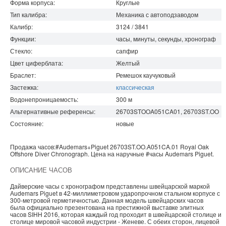
Форма корпуса:
Круглые
Тип калибра:
Механика с автоподзаводом
Калибр:
3124 / 3841
Функции:
часы, минуты, секунды, хронограф
Стекло:
сапфир
Цвет циферблата:
Желтый
Браслет:
Ремешок каучуковый
Застежка:
классическая
Водонепроницаемость
:
300
м
Альтернативные референсы:
26703STOOA051CA01, 26703ST.OO
Состояние:
новые
Продажа часов:
#Audemars+Piguet
26703ST.OO.A051CA.01
Royal Oak
Offshore
Diver Chronograph. Цена на наручные
#часы
Audemars Piguet
.
ОПИСАНИЕ ЧАСОВ
Дайверские часы с хронографом представлены швейцарской маркой
Аudemars Рiguet в 42-миллиметровом ударопрочном стальном корпусе с
300-метровой герметичностью. Данная модель швейцарских часов
была официально презентована на престижной выставке элитных
часов SIHH 2016, которая каждый год проходит в швейцарской столице и
столице мировой часовой индустрии - Женеве. С обеих сторон, лицевой