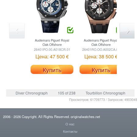
Audemars Piguet
Royal
Audemars Piguet
Royal
Oak Offshore
Oak Offshore
26401PO.00.A018CR.01
26401RO.OO.A002CA.01
Цена: 47 500 €
Цена: 38 500 €
Купить
Купить
Diver Chronograph
105 of 238
Tourbillon Chronograph
Просмотров: 61709773 / Запросов: 490304
2006
- 2026
Copyright. All Rights Reserved.
originalwatches.net
О нас
Контакты