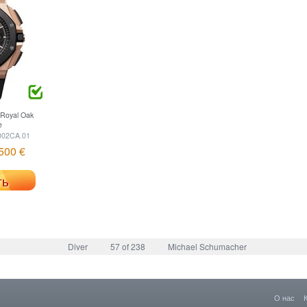
Royal Oak
e
002CA.01
500 €
ть
Diver
57 of 238
Michael Schumacher
О нас