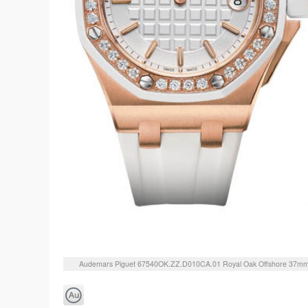
Audemars Piguet
67540OK.ZZ.D010CA.01
Royal Oak Offshore 37m