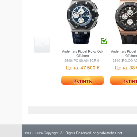
Audemars Piguet
Royal Oak
Audemars Piguet
Offshore
Offshor
26401PO.00.A018CR.01
26401RO.OO.A
Цена: 47 500 €
Цена: 38 
Купить
Купи
2006
- 2026
Copyright. All Rights Reserved.
originalwatches.net