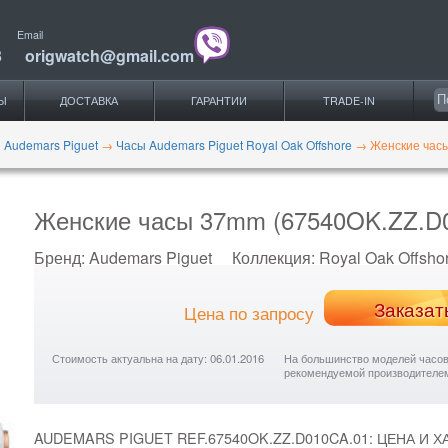
Email
3
origwatch@gmail.com
Ы
ДОСТАВКА
ГАРАНТИИ
TRADE-IN
 Audemars Piguet
→
Часы Audemars Piguet Royal Oak Offshore
→
Женские час
Женские часы 37mm (67540OK.ZZ.D
Бренд:
Audemars Piguet
Коллекция:
Royal Oak Offsho
Заказат
Цена по запросу
Стоимость актуальна на дату: 06.01.2016
На большинство моделей часов с
рекомендуемой производителе
AUDEMARS PIGUET REF.67540OK.ZZ.D010CA.01: ЦЕНА И 