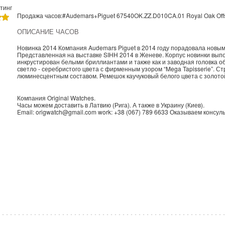
тинг
Продажа часов:
#Audemars+Piguet
67540OK.ZZ.D010CA.01
Royal Oak Off
ОПИСАНИЕ ЧАСОВ
Новинка 2014 Компания Audemars Piguet в 2014 году порадовала новым
Представленная на выставке SIHH 2014 в Женеве. Корпус новинки выпо
инкрустирован белыми бриллиантами и также как и заводная головка 
светло - серебристого цвета с фирменным узором “Mega Tapisserie”. Ст
люминесцентным составом. Ремешок каучуковый белого цвета с золотой
Компания
Original Watches
.
Часы можем доставить в
Латвию
(
Рига
). А также в
Украину
(
Киев
).
Email:
origwatch@gmail.com
work:
+38 (067) 789 6633
Оказываем консуль