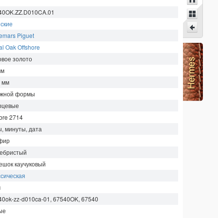
40OK.ZZ.D010CA.01
ские
emars Piguet
l Oak Offshore
овое золото
мм
1
мм
жной формы
рцевые
bre 2714
ы, минуты, дата
фир
ебристый
ешок каучуковый
ссическая
м
40ok-zz-d010ca-01, 67540OK, 67540
ые