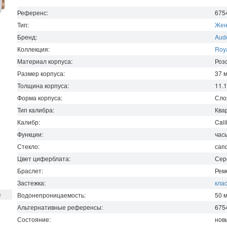
Референс:
675
Тип:
Жен
Бренд:
Aud
Коллекция:
Roya
Материал корпуса:
Роз
Размер корпуса:
37
Толщина корпуса:
11.
Форма корпуса:
Сло
Тип калибра:
Ква
Калибр:
Cali
Функции:
час
Стекло:
сап
Цвет циферблата:
Сер
Браслет:
Рем
Застежка:
кла
m
Водонепроницаемость
:
50
Альтернативные референсы:
675
Состояние:
нов