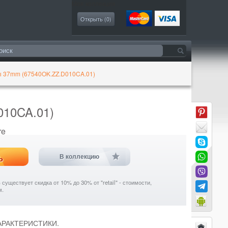
Моя коллекция
Открыть (
0
)
ы 37mm (67540OK.ZZ.D010CA.01)
010CA.01)
re
ь
В коллекцию
уществует скидка от 10% до 30% от "retail" - стоимости,
м.
ХАРАКТЕРИСТИКИ.