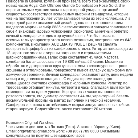
Horlogerie in Geneva, компания произвела всего три экземпляра своих
новых часов Royal Oak Offshore Grande Complication Rose Gold. Эти
поразительные мужские часы с характерной ультраспортивной
сущностью соответствуют всем самым высоким стандартам, которые
уже на протяжении 20 лет устанавливают часы из этой коллекции. И в
очередной раз их знаменитый дизайн дополнен технологическим
шедевром марки - калибр 2885 с автоматическим заводом совмещает в
себе 4 знаковых часовых усложнения: хронограф, минутный репетир,
вечный календарь и индикатор лунной фазы. Чтобы показать
исключительную красоту этого нового механизма, построенного из 648
компонентов, в компании AUDEMARS PIGUET решили сделать
прозрачный циферблат из сапфирового стекла. Ротор автопозавода из
18-каратного золота с черным покрытием и керамическими
шарикоподшипниками, запас хода составляет 45 часа. Частота
колебаний баланса составляет 19 800 пк/час. 52 камня. Механизм
обработан и декорирован вручную на самом высоком уровне – грани
скошены и отполированы, поверхности имеют атласную шлифовку или
жемчужное зернение. Вечный календарь показывает дату, день недели
месяц и год в високосном цикле. С индикаторами календаря
совмещаются счетчики хронографа с колонным колесом. Репетир по
требованию отбивает минуты, четверти и часы благодаря двум гонгам,
помещенным на одном уровне. Корпус новых часов выполнен из
розового золота, его диаметр составляет 44 мм, характерный безель
восьмиугольной формы на винтах выполнен из черной керамики.
Сапфировые стекла с антибликовым покрытием установлены с обеих
сторон корпуса. Водостойкость часов составляет 20 метров.
Компания
Original Watches
.
Часы можем доставить в
Латвию
(
Рига
). А также в
Украину
(
Киев
).
Email:
origwatch@gmail.com
work:
+38 (067) 789 6633
Оказываем
консультации по покупке
швейцарских часов
.