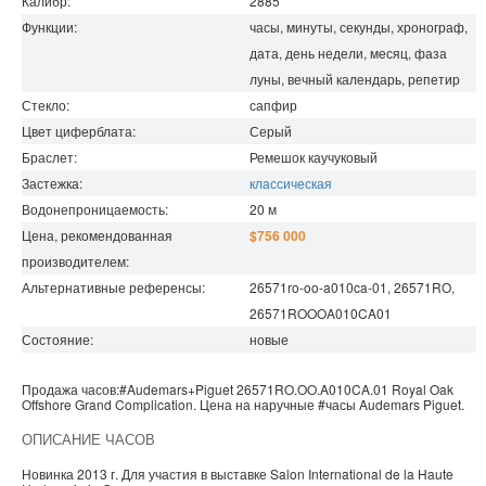
Калибр:
2885
Функции:
часы, минуты, секунды, хронограф,
дата, день недели, месяц, фаза
луны, вечный календарь, репетир
Стекло:
сапфир
Цвет циферблата:
Серый
Браслет:
Ремешок каучуковый
Застежка:
классическая
Водонепроницаемость
:
20
м
Цена, рекомендованная
$756 000
производителем:
Альтернативные референсы:
26571ro-oo-a010ca-01, 26571RO,
26571ROOOA010CA01
Состояние:
новые
Продажа часов:
#Audemars+Piguet
26571RO.OO.A010CA.01
Royal Oak
Offshore
Grand Complication. Цена на наручные
#часы
Audemars Piguet
.
ОПИСАНИЕ ЧАСОВ
Новинка 2013 г. Для участия в выставке Salon International de la Haute