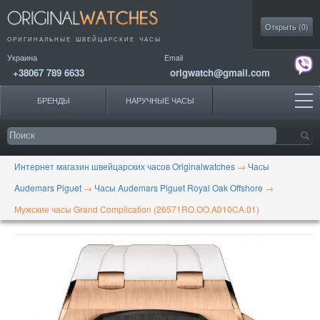
Моя коллекция
Открыть (
0
)
ОРИГИНАЛЬНЫЕ
ШВЕЙЦАРСКИЕ ЧАСЫ
Украина
Email
+38067 789 6633
origwatch@gmail.com
БРЕНДЫ
НАРУЧНЫЕ ЧАСЫ
Интернет магазин швейцарских часов Originalwatches
→
Часы
Audemars Piguet
→
Часы Audemars Piguet Royal Oak Offshore
→
Мужские часы Grand Complication (26571RO.OO.A010CA.01)