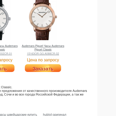
асы Audemars
Audemars Piguet
Часы Audemars
assic
Piguet Classic
002CR.01
15163OR.GG.A088CR.02
апросу
Цена по запросу
ать
Заказать
 Classic
.
ные предложения от качественного производителя Audemars
д, Сочи и во все города Российской Федерации, а так же
часы швейцарские купить
hublot оригинал