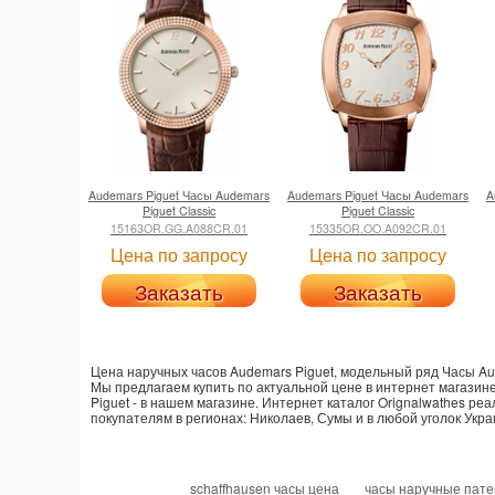
Audemars Piguet
Часы Audemars
Audemars Piguet
Часы Audemars
A
Piguet Classic
Piguet Classic
15163OR.GG.A088CR.01
15335OR.OO.A092CR.01
Цена по запросу
Цена по запросу
Заказать
Заказать
Цена наручных часов Audemars Piguet, модельный ряд Часы Aud
Мы предлагаем купить по актуальной цене в интернет магазин
Piguet - в нашем магазине. Интернет каталог Orignalwathes реа
покупателям в регионах: Николаев, Сумы и в любой уголок Укра
schaffhausen часы цена
часы наручные пате