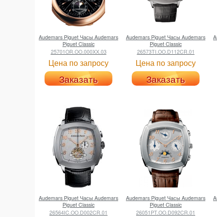
Audemars Piguet
Часы Audemars
Audemars Piguet
Часы Audemars
A
Piguet Classic
Piguet Classic
25701OR.OO.000XX.03
26573TI.OO.D112CR.01
Цена по запросу
Цена по запросу
Заказать
Заказать
Audemars Piguet
Часы Audemars
Audemars Piguet
Часы Audemars
A
Piguet Classic
Piguet Classic
26564IC.OO.D002CR.01
26051PT.OO.D092CR.01