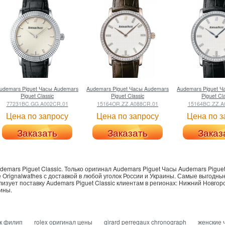
udemars Piguet
Часы Audemars
Audemars Piguet
Часы Audemars
Audemars Piguet
Ч
Piguet Classic
Piguet Classic
Piguet Cl
77231BC.GG.A002CR.01
15164OR.ZZ.A088CR.01
15164BC.ZZ.A
Цена по запросу
Цена по запросу
Цена по з
Заказать
Заказать
Заказ
emars Piguet Classic.
Только
оригинал Audemars Piguet Часы Audemars Piguet
е Orignalwathes с доставкой в любой уголок России и Украины. Самые выгод
лизует поставку Audemars Piguet Classic клиентам в регионах: Нижний Новгоро
ины.
к филип
rolex оригинал цены
girard perregaux chronograph
женские 