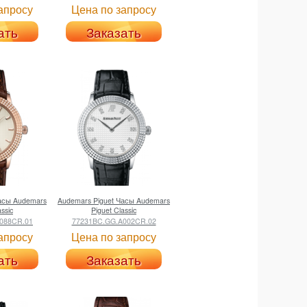
апросу
Цена по запросу
ать
Заказать
асы Audemars
Audemars Piguet
Часы Audemars
assic
Piguet Classic
088CR.01
77231BC.GG.A002CR.02
апросу
Цена по запросу
ать
Заказать