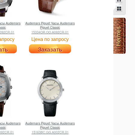
асы Audemars
Audemars Piguet
Часы Audemars
assic
Piguet Classic
092CR.01
15334OR.OO.A092CR.01
апросу
Цена по запросу
ать
Заказать
асы Audemars
Audemars Piguet
Часы Audemars
assic
Piguet Classic
092CR.01
15163BC.GG.A002CR.01