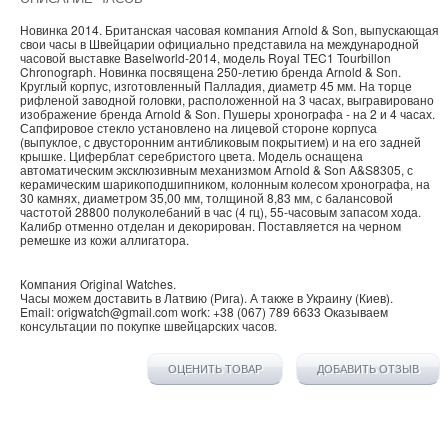
Новинка 2014. Британская часовая компания Arnold & Son, выпускающая
свои часы в Швейцарии официально представила на международной
часовой выставке Baselworld-2014, модель Royal TEC1 Tourbillon
Chronograph. Новинка посвящена 250-летию бренда Arnold & Son.
Круглый корпус, изготовленный Палладия, диаметр 45 мм. На торце
рифленой заводной головки, расположенной на 3 часах, выгравировано
изображение бренда Arnold & Son. Пушеры хронографа - на 2 и 4 часах.
Сапфировое стекло установлено на лицевой стороне корпуса
(выпуклое, с двусторонним антибликовым покрытием) и на его задней
крышке. Циферблат серебристого цвета. Модель оснащена
автоматическим эксклюзивным механизмом Arnold & Son A&S8305, с
керамическим шарикоподшипником, колонным колесом хронографа, на
30 камнях, диаметром 35,00 мм, толщиной 8,83 мм, с балансовой
частотой 28800 полуколебаний в час (4 гц), 55-часовым запасом хода.
Калибр отменно отделан и декорирован. Поставляется на черном
ремешке из кожи аллигатора.
Компания
Original Watches
.
Часы можем доставить в
Латвию
(
Рига
). А также в
Украину
(
Киев
).
Email:
origwatch@gmail.com
work:
+38 (067) 789 6633
Оказываем
консультации по покупке
швейцарских часов
.
ОЦЕНИТЬ ТОВАР
ДОБАВИТЬ ОТЗЫВ