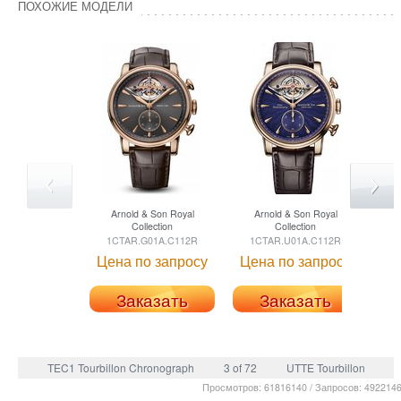
ПОХОЖИЕ МОДЕЛИ
Arnold & Son
Royal
Arnold & Son
Royal
Collection
Collection
1CTAR.G01A.C112R
1CTAR.U01A.C112R
1
Цена по запросу
Цена по запросу
Це
Заказать
Заказать
TEC1 Tourbillon Chronograph
3 of 72
UTTE Tourbillon
Просмотров: 61816140 / Запросов: 492214