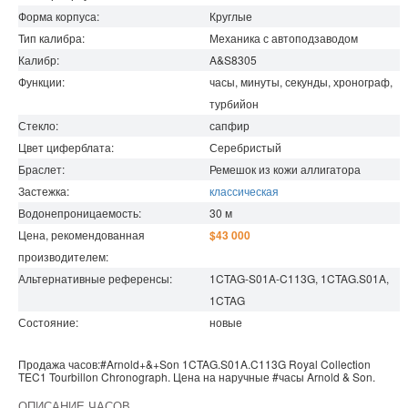
Форма корпуса:
Круглые
Тип калибра:
Механика с автоподзаводом
Калибр:
A&S8305
Функции:
часы, минуты, секунды, хронограф,
турбийон
Стекло:
сапфир
Цвет циферблата:
Серебристый
Браслет:
Ремешок из кожи аллигатора
Застежка:
классическая
Водонепроницаемость
:
30
м
Цена, рекомендованная
$43 000
производителем:
Альтернативные референсы:
1CTAG-S01A-C113G, 1CTAG.S01A,
1CTAG
Состояние:
новые
Продажа часов:
#Arnold+&+Son
1CTAG.S01A.C113G
Royal Collection
TEC1 Tourbillon Chronograph. Цена на наручные
#часы
Arnold & Son
.
ОПИСАНИЕ ЧАСОВ