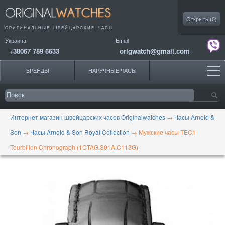
Моя коллекция
Открыть (
0
)
ОРИГИНАЛЬНЫЕ
ШВЕЙЦАРСКИЕ ЧАСЫ
Украина
Email
+38067 789 6633
origwatch@gmail.com
БРЕНДЫ
НАРУЧНЫЕ ЧАСЫ
Интернет магазин швейцарских часов Originalwatches
→
Часы Arnold &
Son
→
Часы Arnold & Son Royal Collection
→
Мужские часы TEC1
Tourbillon Chronograph (1CTAG.S01A.C113G)