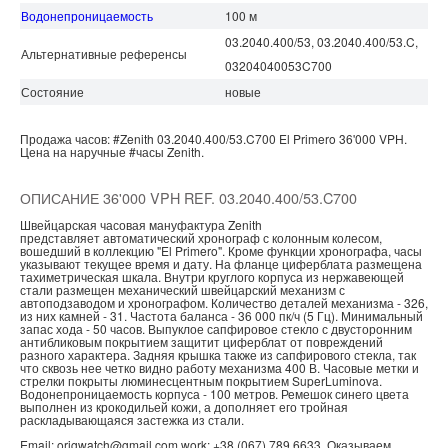
Водонепроницаемость
100 м
03.2040.400/53, 03.2040.400/53.C,
Альтернативные референсы
03204040053C700
Состояние
новые
Продажа часов:
#Zenith
03.2040.400/53.C700
El Primero
36'000 VPH.
Цена на наручные
#часы
Zenith.
ОПИСАНИЕ 36'000 VPH REF. 03.2040.400/53.C700
Швейцарская часовая мануфактура Zenith
представляет автоматический хронограф с колонным колесом,
вошедший в коллекцию "El Primero". Кроме функции хронографа, часы
указывают текущее время и дату. На фланце циферблата размещена
тахиметрическая шкала. Внутри круглого корпуса из нержавеющей
стали размещен механический швейцарский механизм с
автоподзаводом и хронографом. Количество деталей механизма - 326,
из них камней - 31. Частота баланса - 36 000 пк/ч (5 Гц). Минимальный
запас хода - 50 часов. Выпуклое сапфировое стекло с двусторонним
антибликовым покрытием защитит циферблат от повреждений
разного характера. Задняя крышка также из сапфирового стекла, так
что сквозь нее четко видно работу механизма 400 В. Часовые метки и
стрелки покрыты люминесцентным покрытием SuperLuminova.
Водонепроницаемость корпуса - 100 метров. Ремешок синего цвета
выполнен из крокодильей кожи, а дополняет его тройная
раскладывающаяся застежка из стали.
Email: origwatch@gmail.com work: +38 (067) 789 6633. Оказываем