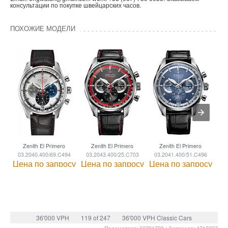
консультации по покупке швейцарских часов.
ПОХОЖИЕ МОДЕЛИ
Zenith El Primero
Zenith El Primero
Zenith El Primero
03.2040.400/69.C494
03.2043.400/25.C703
03.2041.400/51.C496
03
Цена по запросу
Цена по запросу
Цена по запросу
Це
36'000 VPH
119 of 247
36'000 VPH Classic Cars