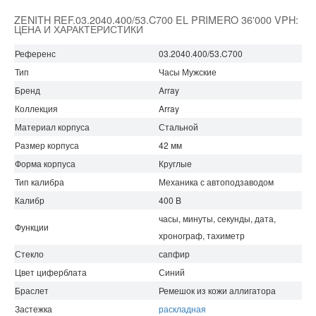
ZENITH REF.03.2040.400/53.C700 EL PRIMERO 36'000 VPH:
ЦЕНА И ХАРАКТЕРИСТИКИ
Референс
03.2040.400/53.C700
Тип
Часы Мужские
Бренд
Array
Коллекция
Array
Материал корпуса
Стальной
Размер корпуса
42 мм
Форма корпуса
Круглые
Тип калибра
Механика с автоподзаводом
Калибр
400 B
часы, минуты, секунды, дата,
Функции
хронограф, тахиметр
Стекло
сапфир
Цвет циферблата
Синий
Браслет
Ремешок из кожи аллигатора
Застежка
раскладная