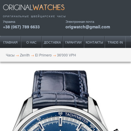
ОРИГИНАЛЬНЫЕ ШВЕЙЦАРСКИЕ ЧАСЫ
Украина
Электронная почта
+38 (067) 789 6633
origwatch@gmail.com
ГЛАВНАЯ
О НАС
ДОСТАВКА
ГАРАНТИИ
КОНТАКТЫ
TRADE-IN
Часы
→
Zenith
→
El Primero
→
36'000 VPH