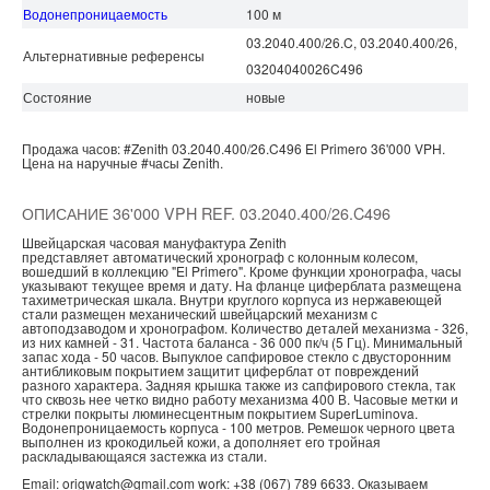
Водонепроницаемость
100 м
03.2040.400/26.C, 03.2040.400/26,
Альтернативные референсы
03204040026C496
Состояние
новые
Продажа часов:
#Zenith
03.2040.400/26.C496
El Primero
36'000 VPH.
Цена на наручные
#часы
Zenith.
ОПИСАНИЕ 36'000 VPH REF. 03.2040.400/26.C496
Швейцарская часовая мануфактура Zenith
представляет автоматический хронограф с колонным колесом,
вошедший в коллекцию "El Primero". Кроме функции хронографа, часы
указывают текущее время и дату. На фланце циферблата размещена
тахиметрическая шкала. Внутри круглого корпуса из нержавеющей
стали размещен механический швейцарский механизм с
автоподзаводом и хронографом. Количество деталей механизма - 326,
из них камней - 31. Частота баланса - 36 000 пк/ч (5 Гц). Минимальный
запас хода - 50 часов. Выпуклое сапфировое стекло с двусторонним
антибликовым покрытием защитит циферблат от повреждений
разного характера. Задняя крышка также из сапфирового стекла, так
что сквозь нее четко видно работу механизма 400 В. Часовые метки и
стрелки покрыты люминесцентным покрытием SuperLuminova.
Водонепроницаемость корпуса - 100 метров. Ремешок черного цвета
выполнен из крокодильей кожи, а дополняет его тройная
раскладывающаяся застежка из стали.
Email: origwatch@gmail.com work: +38 (067) 789 6633. Оказываем