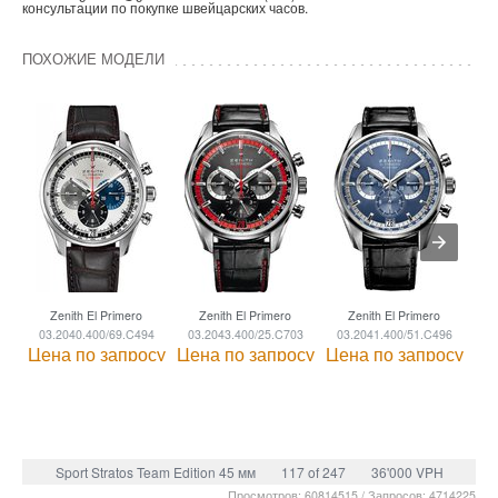
консультации по покупке швейцарских часов.
ПОХОЖИЕ МОДЕЛИ
Zenith El Primero
Zenith El Primero
Zenith El Primero
03.2040.400/69.C494
03.2043.400/25.C703
03.2041.400/51.C496
03
Цена по запросу
Цена по запросу
Цена по запросу
Це
Sport Stratos Team Edition 45 мм
117 of 247
36'000 VPH
Просмотров: 60814515 / Запросов: 4714225