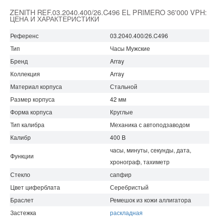
ZENITH REF.03.2040.400/26.C496 EL PRIMERO 36'000 VPH:
ЦЕНА И ХАРАКТЕРИСТИКИ
Референс
03.2040.400/26.C496
Тип
Часы Мужские
Бренд
Array
Коллекция
Array
Материал корпуса
Стальной
Размер корпуса
42 мм
Форма корпуса
Круглые
Тип калибра
Механика с автоподзаводом
Калибр
400 B
часы, минуты, секунды, дата,
Функции
хронограф, тахиметр
Стекло
сапфир
Цвет циферблата
Серебристый
Браслет
Ремешок из кожи аллигатора
Застежка
раскладная