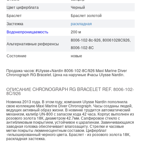
Цвет циферблата
Черный
Браслет
Браслет золотой
Застежка
раскладная
Водонепроницаемость
200 м
8006-102-8c-926, 80061028C926,
Альтернативные референсы
8006-102-8C
Состояние
новые
Продажа часов:
#Ulysse+Nardin
8006-102-8C/926
Maxi Marine Diver
Chronograph RG Bracelet.
Цена на наручные
#часы
Ulysse Nardin.
ОПИСАНИЕ CHRONOGRAPH RG BRACELET REF. 8006-102-
8C/926
Новинка 2013 года. В этом году, компания Ulysse Nardin пополнила
свою коллекцию Maxi Marine Diver Chronograph. Часы созданы людей,
ведущих активный образ жизни. В новинке трудится автоматический
механизм, калибр UN-800 с запасом хода 42 часа. Корпус выполнен из
розового золота 18К, диаметром 42.7мм. Сапфировое стекло с
антибликовым покрытием, устойчивое к царапинам. Завинчивающаяся
заводная головка обеспечивает влагозащиту. Стрелки и часовые
метки покрыты люминесцентным составом. Циферблат
-гильошированный черного цвета. Браслет - из розового золота 18К,
раскладная застежка.