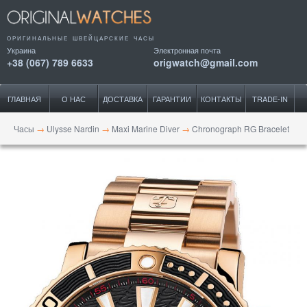
ОРИГИНАЛЬНЫЕ ШВЕЙЦАРСКИЕ ЧАСЫ
Украина
Электронная почта
+38 (067) 789 6633
origwatch@gmail.com
ГЛАВНАЯ
О НАС
ДОСТАВКА
ГАРАНТИИ
КОНТАКТЫ
TRADE-IN
Часы
→
Ulysse Nardin
→
Maxi Marine Diver
→
Chronograph RG Bracelet