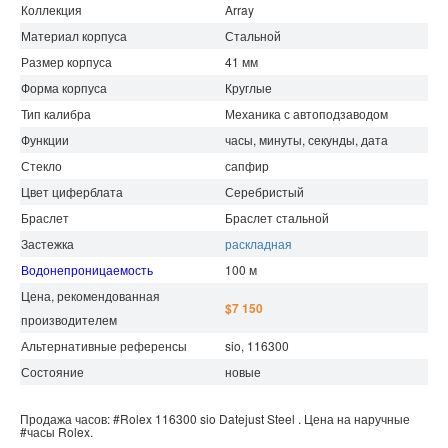
Коллекция
Array
Материал корпуса
Стальной
Размер корпуса
41 мм
Форма корпуса
Круглые
Тип калибра
Механика с автоподзаводом
Функции
часы, минуты, секунды, дата
Стекло
сапфир
Цвет циферблата
Серебристый
Браслет
Браслет стальной
Застежка
раскладная
Водонепроницаемость
100 м
Цена, рекомендованная
$7 150
производителем
Альтернативные референсы
sio, 116300
Состояние
новые
Продажа часов:
#Rolex
116300 sio
Datejust
Steel .
Цена на наручные
#часы
Rolex.