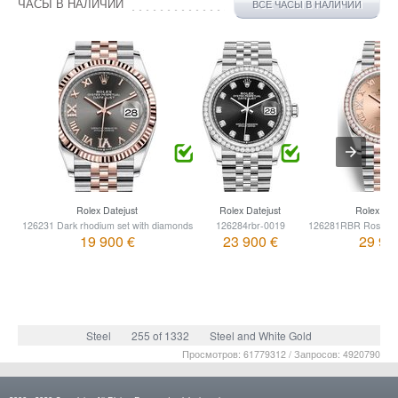
ЧАСЫ В НАЛИЧИИ
ВСЕ ЧАСЫ В НАЛИЧИИ
Rolex Datejust
Rolex Datejust
Rolex Dat
126231 Dark rhodium set with diamonds
126284rbr-0019
126281RBR Rose set
19 900 €
23 900 €
29 90
Steel
255 of 1332
Steel and White Gold
Просмотров: 61779312 / Запросов: 4920790