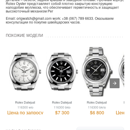
Rolex Oyster представляет собой плотно закрытую конструкцию
наподобие моллюска, что обеспечивает герметичность и защищает
высокоточный механизм Per
Email: origwatch@gmail.com work: +38 (067) 789 6633. Оказываем
консультации по покупке швейцарских часов.
ПОХОЖИЕ МОДЕЛИ
Rolex Datejust
Rolex Datejust
Rolex Datejust
Role
116300 wio
116300 bkio
116300 bkrio
116
Цена по запросу
$7 300
$6 800
Цена 