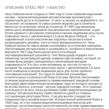
ОПИСАНИЕ STEEL REF. 116300 SIO
Часы DateJust были созданы в 1945 году и стали первыми наручными
часами – водонепроницаемым автоматическим хронометром с
индикатором даты в положении «3 часа» в окошке на циферблате, что
объясняет их название. В самых ранних моделях дата начинала
меняться за несколько часов до полуночи. В 1955 году механизм
смены даты модифицировали под мгновенное переключение, а для
более удобного считывания показаний в окошко индикации даты была
помещена линза с увеличением в 2,5 раза.Модель Datejust – это
современный эталон классических наручных часов как в плане
непреходящего дизайна, так и в плане функциональности. Часы
Datejust пронесли сквозь время незыблемые эстетические принципы,
обеспечившие им признание и узнаваемость, особенно в классических
версиях.В 1947 году Rolex выпустила стотысячный
сертифицированный хронометр. Ганс Вильсдорф подарил этот
экземпляр часов Datejust одному знаменитому человеку, который, по
словам Вильсдорфа, принадлежал к величайшим фигурам
современности. Кто был этим человеком, до сих пор остается
загадкой.Так называемая циклопная линза с увеличением в 2,5 раза
была помещена в окошко индикации даты для более удобного
считывания показаний. Это одна из наиболее узнаваемых
отличительных особенностей Rolex.Система Twinlock обеспечивает
отличную водонепроницаемость привинчиваемой заводной головки
благодаря двум герметичным прокладкам, одна из которых находится
во втулке корпуса, а вторая – внутри заводной головки. Этот принцип
используется во всех часах коллекции Oyster, водонепроницаемых до
глубины 100 метров.Корпус Oyster является одной из главных
составляющих репутации Rolex, став для многих стандартом
совершенства в часовом искусстве. Изобретенный компанией Rolex в
1926 году, он стал первым водонепроницаемым корпусом для
наручных часов благодаря запатентованной системе привинчиваемых
деталей – безеля, задней крышки и заводной головки. Прочный корпус