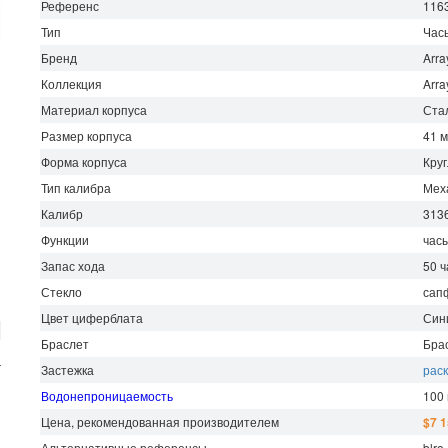
Референс
1163
Тип
Час
Бренд
Arra
Коллекция
Arra
Материал корпуса
Ста
Размер корпуса
41 
Форма корпуса
Кру
Тип калибра
Мех
Калибр
313
Функции
часы
Запас хода
50
ч
Стекло
сап
Цвет циферблата
Син
Браслет
Бра
г
Застежка
рас
Водонепроницаемость
100
Цена, рекомендованная производителем
$7 
Альтернативные референсы
blro