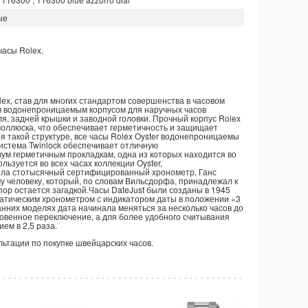
ые
часы
Rolex.
ex, став для многих стандартом совершенства в часовом
ым водонепроницаемым корпусом для наручных часов
, задней крышки и заводной головки. Прочный корпус Rolex
моллюска, что обеспечивает герметичность и защищает
я такой структуре, все часы Rolex Oyster водонепроницаемы
Система Twinlock обеспечивает отличную
ум герметичным прокладкам, одна из которых находится во
льзуется во всех часах коллекции Oyster,
тила стотысячный сертифицированный хронометр. Ганс
у человеку, который, по словам Вильсдорфа, принадлежал к
пор остается загадкой.Часы DateJust были созданы в 1945
атическим хронометром с индикатором даты в положении «3
анних моделях дата начинала меняться за несколько часов до
овенное переключение, а для более удобного считывания
ем в 2,5 раза.
ультации по покупке швейцарских часов.