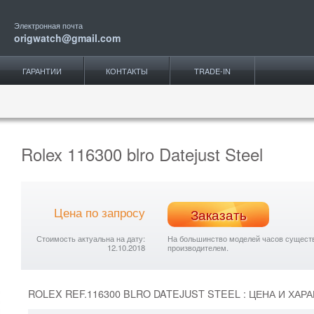
Электронная почта
origwatch@gmail.com
ГАРАНТИИ
КОНТАКТЫ
TRADE-IN
Rolex 116300 blro Datejust Steel
Цена по запросу
Заказать
Стоимость актуальна на дату:
На большинство моделей часов существу
12.10.2018
производителем.
ROLEX REF.116300 BLRO DATEJUST STEEL : ЦЕНА И ХАР