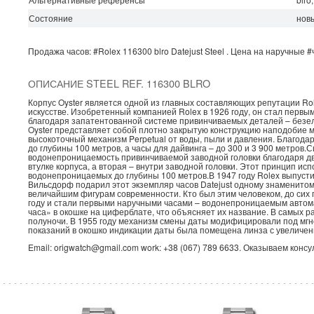
Состояние
нов
Продажа часов:
#Rolex
116300 blro
Datejust
Steel .
Цена на наручные
#
ОПИСАНИЕ STEEL REF. 116300 BLRO
Корпус Oyster является одной из главных составляющих репутации Rol
искусстве. Изобретенный компанией Rolex в 1926 году, он стал перв
благодаря запатентованной системе привинчиваемых деталей – безеля
Oyster представляет собой плотно закрытую конструкцию наподобие 
высокоточный механизм Perpetual от воды, пыли и давления. Благодар
до глубины 100 метров, а часы для дайвинга – до 300 и 3 900 метров.
водонепроницаемость привинчиваемой заводной головки благодаря дв
втулке корпуса, а вторая – внутри заводной головки. Этот принцип испо
водонепроницаемых до глубины 100 метров.В 1947 году Rolex выпус
Вильсдорф подарил этот экземпляр часов Datejust одному знаменитом
величайшим фигурам современности. Кто был этим человеком, до сих 
году и стали первыми наручными часами – водонепроницаемым автом
часа» в окошке на циферблате, что объясняет их название. В самых р
полуночи. В 1955 году механизм смены даты модифицировали под мгн
показаний в окошко индикации даты была помещена линза с увеличени
Email: origwatch@gmail.com work: +38 (067) 789 6633. Оказываем конс