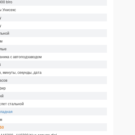
00 blro
ы Унисекс
y
y
льной
мм
глые
аника с автоподзаводом
6
, минуты, секунды, дата
асов
фир
ий
слет стальной
кладная
 м
150
, 116300 , 116300 blue azzurro dial