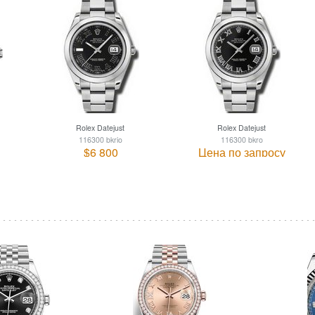
Rolex Datejust
Rolex Datejust
116300 bkrio
116300 bkro
$6 800
Цена по запросу