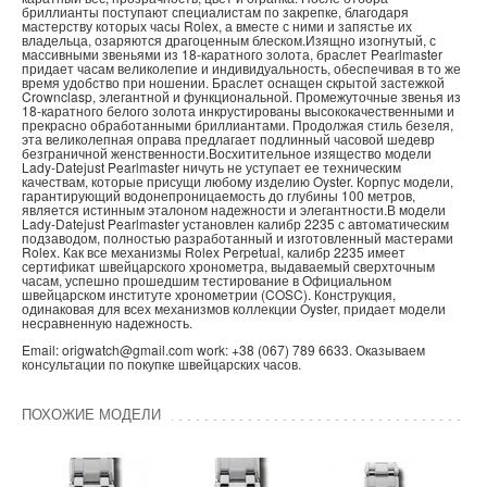
бриллианты поступают специалистам по закрепке, благодаря
мастерству которых часы Rolex, а вместе с ними и запястье их
владельца, озаряются драгоценным блеском.Изящно изогнутый, с
массивными звеньями из 18‑каратного золота, браслет Pearlmaster
придает часам великолепие и индивидуальность, обеспечивая в то же
время удобство при ношении. Браслет оснащен скрытой застежкой
Crownclasp, элегантной и функциональной. Промежуточные звенья из
18‑каратного белого золота инкрустированы высококачественными и
прекрасно обработанными бриллиантами. Продолжая стиль безеля,
эта великолепная оправа предлагает подлинный часовой шедевр
безграничной женственности.Восхитительное изящество модели
Lady-Datejust Pearlmaster ничуть не уступает ее техническим
качествам, которые присущи любому изделию Oyster. Корпус модели,
гарантирующий водонепроницаемость до глубины 100 метров,
является истинным эталоном надежности и элегантности.В модели
Lady-Datejust Pearlmaster установлен калибр 2235 с автоматическим
подзаводом, полностью разработанный и изготовленный мастерами
Rolex. Как все механизмы Rolex Perpetual, калибр 2235 имеет
сертификат швейцарского хронометра, выдаваемый сверхточным
часам, успешно прошедшим тестирование в Официальном
швейцарском институте хронометрии (COSC). Конструкция,
одинаковая для всех механизмов коллекции Oyster, придает модели
несравненную надежность.
Email: origwatch@gmail.com work: +38 (067) 789 6633. Оказываем
консультации по покупке швейцарских часов.
ПОХОЖИЕ МОДЕЛИ