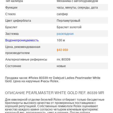
Тип калибра
Механика с автоподзаводом
Функции
часы, минуты, секунды, дата
Стекло
сапфир
Цвет циферблата
Перламутровый
Браслет
Браслет золотой
Застежка
раскладная
Водонепроницаемость
100 м
Цена, рекомендованная
$42 050
производителем
Альтернативные референсы
mr, 80339
Состояние
новые
Продажа часов:
#Rolex
80339 mr
Datejust Ladies
Pearlmaster White
Gold.
Цена на наручные
#часы
Rolex.
ОПИСАНИЕ PEARLMASTER WHITE GOLD REF. 80339 MR
Для ювелирной отделки безелей Rolex отбирает только бесцветные
бриллианты высокого качества от проверенных поставщиков с
хорошей репутацией. Собственные геммологи Rolex оценивают
качество каждого камня согласно четырем ключевым критериям:
каратный вес, прозрачность, цвет и огранка. После отбора