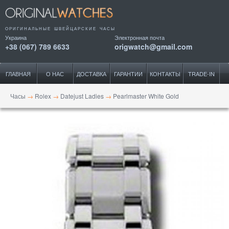
ОРИГИНАЛЬНЫЕ ШВЕЙЦАРСКИЕ ЧАСЫ
Украина
Электронная почта
+38 (067) 789 6633
origwatch@gmail.com
ГЛАВНАЯ
О НАС
ДОСТАВКА
ГАРАНТИИ
КОНТАКТЫ
TRADE-IN
Часы
→
Rolex
→
Datejust Ladies
→
Pearlmaster White Gold