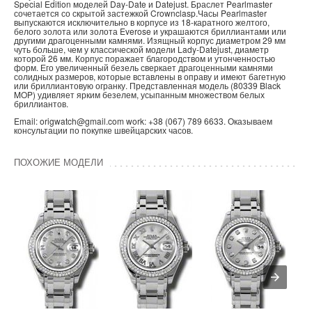
Special Edition моделей Day-Date и Datejust. Браслет Pearlmaster
сочетается со скрытой застежкой Crownclasp.Часы Pearlmaster
выпускаются исключительно в корпусе из 18-каратного желтого,
белого золота или золота Everose и украшаются бриллиантами или
другими драгоценными камнями. Изящный корпус диаметром 29 мм
чуть больше, чем у классической модели Lady-Datejust, диаметр
которой 26 мм. Корпус поражает благородством и утонченностью
форм. Его увеличенный безель сверкает драгоценными камнями
солидных размеров, которые вставлены в оправу и имеют багетную
или бриллиантовую огранку. Представленная модель (80339 Black
MOP) удивляет ярким безелем, усыпанным множеством белых
бриллиантов.
Email: origwatch@gmail.com work: +38 (067) 789 6633. Оказываем
консультации по покупке швейцарских часов.
ПОХОЖИЕ МОДЕЛИ