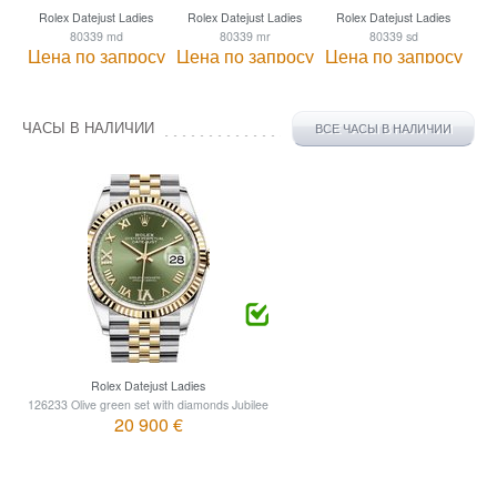
Rolex Datejust Ladies
Rolex Datejust Ladies
Rolex Datejust Ladies
Ro
80339 md
80339 mr
80339 sd
Цена по запросу
Цена по запросу
Цена по запросу
Це
ЧАСЫ В НАЛИЧИИ
ВСЕ ЧАСЫ В НАЛИЧИИ
Rolex Datejust Ladies
126233 Olive green set with diamonds Jubilee
20 900 €