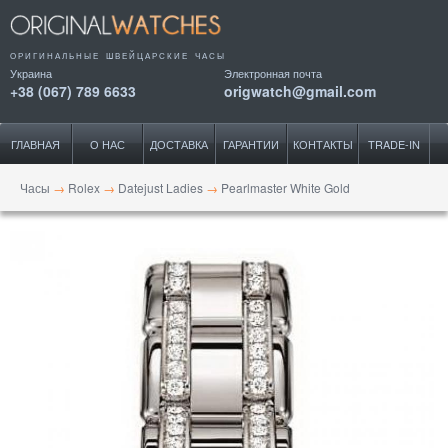
ОРИГИНАЛЬНЫЕ ШВЕЙЦАРСКИЕ ЧАСЫ
Украина
Электронная почта
+38 (067) 789 6633
origwatch@gmail.com
ГЛАВНАЯ
О НАС
ДОСТАВКА
ГАРАНТИИ
КОНТАКТЫ
TRADE-IN
Часы
→
Rolex
→
Datejust Ladies
→
Pearlmaster White Gold