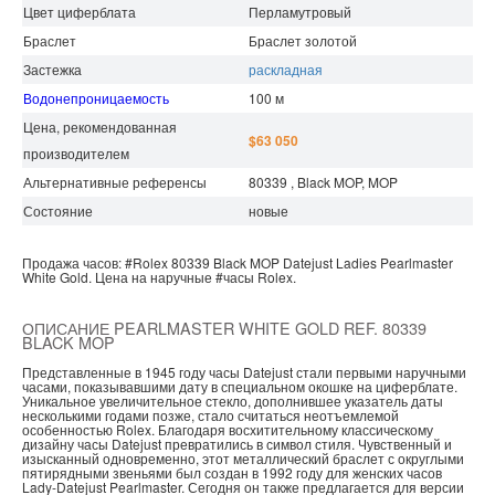
Цвет циферблата
Перламутровый
Браслет
Браслет золотой
Застежка
раскладная
Водонепроницаемость
100 м
Цена, рекомендованная
$63 050
производителем
Альтернативные референсы
80339 , Black MOP, MOP
Состояние
новые
Продажа часов:
#Rolex
80339 Black MOP
Datejust Ladies
Pearlmaster
White Gold.
Цена на наручные
#часы
Rolex.
ОПИСАНИЕ PEARLMASTER WHITE GOLD REF. 80339
BLACK MOP
Представленные в 1945 году часы Datejust стали первыми наручными
часами, показывавшими дату в специальном окошке на циферблате.
Уникальное увеличительное стекло, дополнившее указатель даты
несколькими годами позже, стало считаться неотъемлемой
особенностью Rolex. Благодаря восхитительному классическому
дизайну часы Datejust превратились в символ стиля. Чувственный и
изысканный одновременно, этот металлический браслет с округлыми
пятирядными звеньями был создан в 1992 году для женских часов
Lady-Datejust Pearlmaster. Сегодня он также предлагается для версии