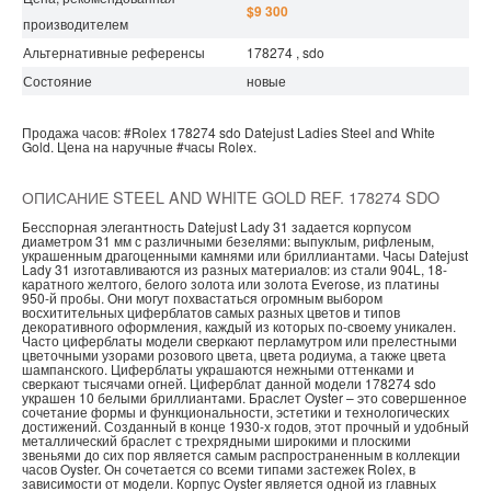
$9 300
производителем
Альтернативные референсы
178274 , sdo
Состояние
новые
Продажа часов:
#Rolex
178274 sdo
Datejust Ladies
Steel and White
Gold.
Цена на наручные
#часы
Rolex.
ОПИСАНИЕ STEEL AND WHITE GOLD REF. 178274 SDO
Бесспорная элегантность Datejust Lady 31 задается корпусом
диаметром 31 мм с различными безелями: выпуклым, рифленым,
украшенным драгоценными камнями или бриллиантами. Часы Datejust
Lady 31 изготавливаются из разных материалов: из стали 904L, 18-
каратного желтого, белого золота или золота Everose, из платины
950-й пробы. Они могут похвастаться огромным выбором
восхитительных циферблатов самых разных цветов и типов
декоративного оформления, каждый из которых по-своему уникален.
Часто циферблаты модели сверкают перламутром или прелестными
цветочными узорами розового цвета, цвета родиума, а также цвета
шампанского. Циферблаты украшаются нежными оттенками и
сверкают тысячами огней. Циферблат данной модели 178274 sdo
украшен 10 белыми бриллиантами. Браслет Oyster – это совершенное
сочетание формы и функциональности, эстетики и технологических
достижений. Созданный в конце 1930-х годов, этот прочный и удобный
металлический браслет с трехрядными широкими и плоскими
звеньями до сих пор является самым распространенным в коллекции
часов Oyster. Он сочетается со всеми типами застежек Rolex, в
зависимости от модели. Корпус Oyster является одной из главных