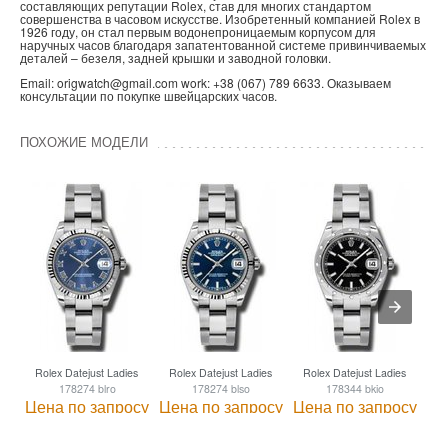
составляющих репутации Rolex, став для многих стандартом
совершенства в часовом искусстве. Изобретенный компанией Rolex в
1926 году, он стал первым водонепроницаемым корпусом для
наручных часов благодаря запатентованной системе привинчиваемых
деталей – безеля, задней крышки и заводной головки.
Email: origwatch@gmail.com work: +38 (067) 789 6633. Оказываем
консультации по покупке швейцарских часов.
ПОХОЖИЕ МОДЕЛИ
Rolex Datejust Ladies
Rolex Datejust Ladies
Rolex Datejust Ladies
Ro
178274 blro
178274 blso
178344 bkio
Цена по запросу
Цена по запросу
Цена по запросу
Це