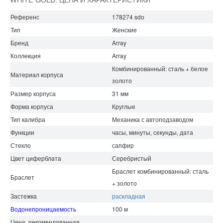
Референс
178274 sdo
Тип
Женские
Бренд
Array
Коллекция
Array
Комбинированный: сталь + белое
Материал корпуса
золото
Размер корпуса
31 мм
Форма корпуса
Круглые
Тип калибра
Механика с автоподзаводом
Функции
часы, минуты, секунды, дата
Стекло
сапфир
Цвет циферблата
Серебристый
Браслет комбинированный: сталь
Браслет
+ золото
Застежка
раскладная
Водонепроницаемость
100 м
Цена, рекомендованная