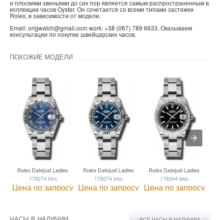
и плоскими звеньями до сих пор является самым распространенным в
коллекции часов Oyster. Он сочетается со всеми типами застежек
Rolex, в зависимости от модели.
Email: origwatch@gmail.com work: +38 (067) 789 6633. Оказываем
консультации по покупке швейцарских часов.
ПОХОЖИЕ МОДЕЛИ
Rolex Datejust Ladies
Rolex Datejust Ladies
Rolex Datejust Ladies
Ro
178274 blro
178274 blso
178344 bkio
Цена по запросу
Цена по запросу
Цена по запросу
Це
ЧАСЫ В НАЛИЧИИ
ВСЕ ЧАСЫ В НАЛИЧИИ