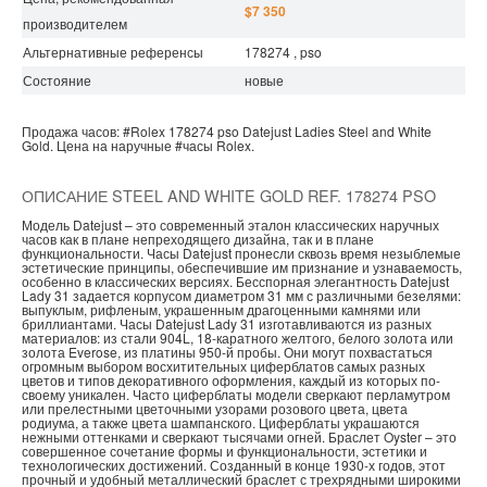
$7 350
производителем
Альтернативные референсы
178274 , pso
Состояние
новые
Продажа часов:
#Rolex
178274 pso
Datejust Ladies
Steel and White
Gold.
Цена на наручные
#часы
Rolex.
ОПИСАНИЕ STEEL AND WHITE GOLD REF. 178274 PSO
Модель Datejust – это современный эталон классических наручных
часов как в плане непреходящего дизайна, так и в плане
функциональности. Часы Datejust пронесли сквозь время незыблемые
эстетические принципы, обеспечившие им признание и узнаваемость,
особенно в классических версиях. Бесспорная элегантность Datejust
Lady 31 задается корпусом диаметром 31 мм с различными безелями:
выпуклым, рифленым, украшенным драгоценными камнями или
бриллиантами. Часы Datejust Lady 31 изготавливаются из разных
материалов: из стали 904L, 18-каратного желтого, белого золота или
золота Everose, из платины 950-й пробы. Они могут похвастаться
огромным выбором восхитительных циферблатов самых разных
цветов и типов декоративного оформления, каждый из которых по-
своему уникален. Часто циферблаты модели сверкают перламутром
или прелестными цветочными узорами розового цвета, цвета
родиума, а также цвета шампанского. Циферблаты украшаются
нежными оттенками и сверкают тысячами огней. Браслет Oyster – это
совершенное сочетание формы и функциональности, эстетики и
технологических достижений. Созданный в конце 1930-х годов, этот
прочный и удобный металлический браслет с трехрядными широкими