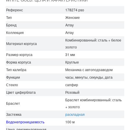
Референс
178274 pso
Тип
Женские
Бренд
Array
Коллекция
Array
Комбинированный: сталь + белое
Материал корпуса
золото
Размер корпуса
31 мм
Форма корпуса
Круглые
Тип калибра
Механика с автоподзаводом
Функции
часы, минуты, секунды, дата
Стекло
сапфир
Цвет циферблата
Розовый
Браслет комбинированный: сталь
Браслет
+ золото
Застежка
раскладная
Водонепроницаемость
100 м
Цена, рекомендованная