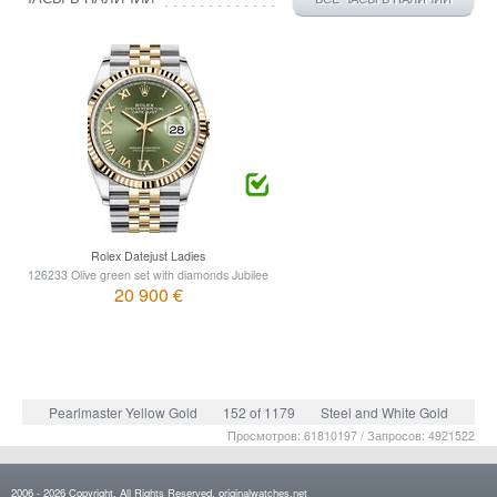
Rolex Datejust Ladies
126233 Olive green set with diamonds Jubilee
20 900 €
Pearlmaster Yellow Gold
152 of 1179
Steel and White Gold
Просмотров: 61810197 / Запросов: 4921522
2006 - 2026 Copyright. All Rights Reserved. originalwatches.net