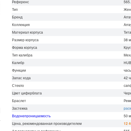
Референс
565.
Тип
Жен
Бренд
Arra
Коллекция
Arra
Материал корпуса
Тит
Размер корпуса
38 
Форма корпуса
Кру
Тип калибра
Мех
Калибр
HUB
Функции
часы
Запас хода
42
ч
Стекло
сап
Цвет циферблата
Чер
Браслет
Рем
Застежка
рас
Водонепроницаемость
50 
г
Цена, рекомендованная производителем
12 4
Альтернативные референсы
565