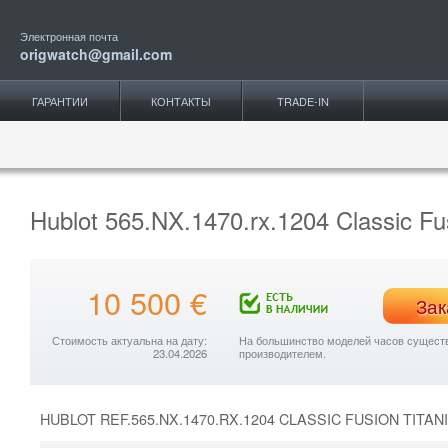
Электронная почта
origwatch@gmail.com
ГАРАНТИИ
КОНТАКТЫ
TRADE-IN
Hublot 565.NX.1470.rx.1204 Classic F
10 500 €
Зак
Стоимость актуальна на дату:
На большинство моделей часов существу
23.04.2026
производителем.
HUBLOT REF.565.NX.1470.RX.1204 CLASSIC FUSION TIT