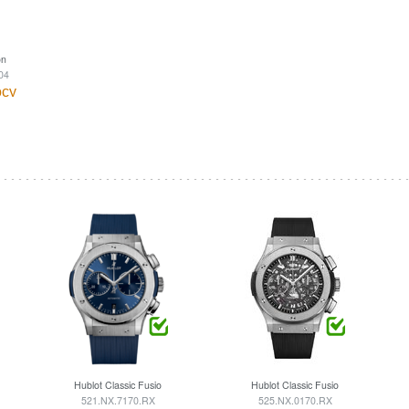
on
04
осу
Hublot Classic Fusion
Hublot Classic Fusion
521.NX.7170.RX
525.NX.0170.RX