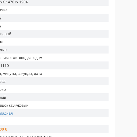
NX.1470.rx.1204
ские
y
y
ановый
мм
глые
аника с автоподзаводом
1110
, минуты, секунды, дата
аса
фир
ный
ешок каучуковый
кладная
м
00 €
.NX.1470.rx, 565NX1470rx1204