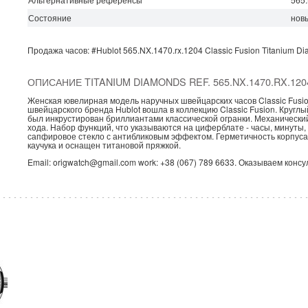
Состояние
нов
Продажа часов:
#Hublot
565.NX.1470.rx.1204
Classic Fusion
Titanium Di
ОПИСАНИЕ TITANIUM DIAMONDS REF. 565.NX.1470.RX.120
Женская ювелирная модель наручных швейцарских часов Classic Fusion
швейцарского бренда Hublot вошла в коллекцию Classic Fusion. Круглы
был инкрустирован бриллиантами классической огранки. Механически
хода. Набор функций, что указываются на циферблате - часы, минуты
сапфировое стекло с антибликовым эффектом. Герметичность корпуса
каучука и оснащен титановой пряжкой.
Email: origwatch@gmail.com work: +38 (067) 789 6633. Оказываем конс