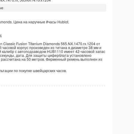
ые
amonds.
Цена на наручные
#часы
Hublot.
4
 Classic Fusion Titanium Diamonds 565.NX.1470.rx.1204 от
й часовой корпус произведен из титана в диаметре 38 мм и
й калибр с автоподзаводом HUB1110 имеет 42-часовой запас
, секунды, дата. Для защиты циферблата установлено
 рассчитана на 50 метров. Фирменный ремень выполнен из
ультации по покупке швейцарских часов.