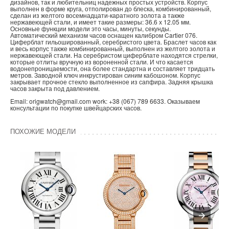
дизайнов, так и любительниц надежных простых устройств. Корпус
выполнен в форме круга, отполирован до блеска, комбинированный,
сделан из желтого восемнадцати-каратного золота а также
нержавеющей стали, и имеет такие размеры: 36.6 х 12.05 мм.
Основные функции модели это часы, минуты, секунды.
Автоматический механизм часов оснащен калибром Cartier 076.
Циферблат гильошированный, серебристого цвета. Браслет часов как
и весь корпус также комбинированный, выполнен из желтого золота и
нержавеющей стали. На серебристом циферблате находятся стрелки,
которые отлиты вручную из вороненной стали. И что касается
водонепроницаемости, она более стандартна и составляет тридцать
метров. Заводной ключ инкрустирован синим кабошоном. Корпус
закрывает прочное стекло выполненное из сапфира. Задняя крышка
часов закрыта под давлением.
Email: origwatch@gmail.com work: +38 (067) 789 6633. Оказываем
консультации по покупке швейцарских часов.
ПОХОЖИЕ МОДЕЛИ