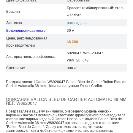
Браслет комбинированный: сталь
Браслет
+ золото
Застежка
раскладная
Водонепроницаемость
30 м
Цена, рекомендованная
$8 200
производителем
6920047, W69-20-047,
Альтернативные референсы
W69_20_047
Состояние
новые
Продажа часов:
#Cartier
W6920047
Ballon Bleu de Cartier
Ballon Bleu de
Cartier Automatic 36 mm.
Цена на наручные
#часы
Cartier.
ОПИСАНИЕ BALLON BLEU DE CARTIER AUTOMATIC 36 MM
REF. W6920047
Представляем вашему вниманию, очередную модель женских
наручных часов от всемирно известного французского производителя
часов и ювелирных изделий Cartier. Название модели Ballon Bleu de
Cartier Automatic 36 mm W6920047 которые находятся в коллекции
"Ballon Bleu de Cartier". Сразу хотелось сказать, что часы
заинтересуют как и любительниц исключительно женственных