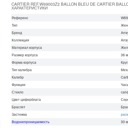
CARTIER REF.W69003Z2 BALLON BLEU DE CARTIER BALL
ХАРАКТЕРИСТИКИ
Референс
W69
Тип
Жен
Бренд
Arra
Коллекция
Arra
Материал корпуса
Жел
Размер корпуса
36 
Форма корпуса
Кру
Тип калибра
Мех
Калибр
Cart
Функции
Час
Стекло
сап
Цвет циферблата
Сер
Браслет
Бра
Застежка
рас
Водонепроницаемость
30 