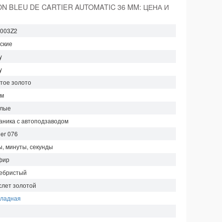
ON BLEU DE CARTIER AUTOMATIC 36 MM: ЦЕНА И
003Z2
ские
y
y
тое золото
мм
глые
аника с автоподзаводом
ier 076
ы, минуты, секунды
фир
ебристый
слет золотой
кладная
м