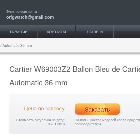
Электронная почта
origwatch@gmail.com
ГАРАНТИИ
КОНТАКТЫ
TRADE-IN
er Automatic 36 mm
Cartier W69003Z2 Ballon Bleu de Cartie
Automatic 36 mm
Цена по запросу
Заказать
Стоимость актуальна на дату:
На большинство моделей часов существу
05.01.2016
производителем.