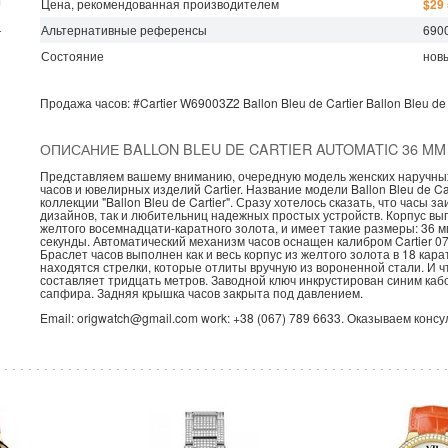
Цена, рекомендованная производителем
$29
Альтернативные референсы
690
г
Состояние
нов
Продажа часов:
#Cartier
W69003Z2
Ballon Bleu de Cartier
Ballon Bleu de
ОПИСАНИЕ BALLON BLEU DE CARTIER AUTOMATIC 36 MM 
Представляем вашему вниманию, очередную модель женских наручных
часов и ювелирных изделий Cartier. Название модели Ballon Bleu de C
коллекции "Ballon Bleu de Cartier". Сразу хотелось сказать, что час
дизайнов, так и любительниц надежных простых устройств. Корпус вып
желтого восемнадцати-каратного золота, и имеет такие размеры: 36 
секунды. Автоматический механизм часов оснащен калибром Cartier 0
Браслет часов выполнен как и весь корпус из желтого золота в 18 ка
находятся стрелки, которые отлиты вручную из вороненной стали. И 
составляет тридцать метров. Заводной ключ инкрустирован синим ка
сапфира. Задняя крышка часов закрыта под давлением.
Email: origwatch@gmail.com work: +38 (067) 789 6633. Оказываем конс