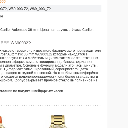
 500
03Z2, W69-003-Z2, W69_003_Z2
ые
 Cartier Automatic 36 mm.
Цена на наручные
#часы
Cartier.
REF. W69003Z2
 часов от всемирно известного французского производителя
artier Automatic 36 mm W69003Z2 которые находятся в
ы заинтересуют как и любительниц исключительно женственных
олнен в форме круга, отполирован до блеска, сделан из
мм в диаметре. Основные функции модели это часы, минуты,
76. Циферблат гильошированный, серебристого цвета.
рат, оснащен откидной застежкой. На серебристом циферблате
что касается водонепроницаемости, она более стандартна и
бошоном. Корпус закрывает прочное стекло выполненное из
ультации по покупке швейцарских часов.