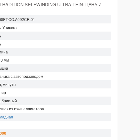
TRADITION SELFWINDING ULTRA THIN: ЦЕНА И
60PT.OO.A092CR.01
ы Унисекс
y
y
тина
43 мм
ушка
аника с автоподзаводом
ы, минуты
фир
ебристый
ешок из кожи аллигатора
кладная
м
 000