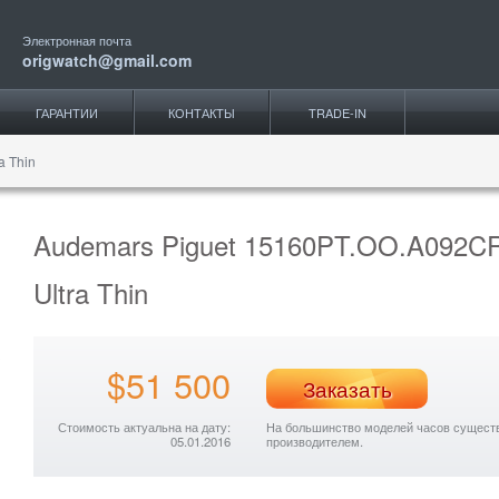
Электронная почта
origwatch@gmail.com
ГАРАНТИИ
КОНТАКТЫ
TRADE-IN
ra Thin
Audemars Piguet 15160PT.OO.A092CR.01
Ultra Thin
$51 500
Заказать
Стоимость актуальна на дату:
На большинство моделей часов существу
05.01.2016
производителем.