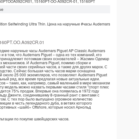
60PTOOA092CR01, 15160PT-OO-A092CR-01, 15160PT
ые
ition Selfwinding Ultra Thin.
Цена на наручные
#часы
Audemars
160PT.OO.A092CR.01
едкие наручные часы Audemars Piguet AP Classic Audemars
 и в том, что Audemars Piguet – одна из тех компаний, кто
нь принадлежит потомкам своих основателей – Жасмин Oдемар
 механизмов. И Audemars Piguet, помимо сборки и
й части своих серийных часов, а также для других марок. С
одство. Сейчас большая часть часов марки оснащена
 около 25 000 экземпляров, что позволяет Audemars Piguet
ьный ряд, все время предлагая новые актуальные идеи.
ов – таких, как, например, самый маленький в мире механизм
Эту модель можно назвать первыми часами стиля "спорт плюс
одится 75% продаж. Впервые она появилась в 1972 году
ьду Дженте, соединившему 8-гранный рант с винтами с
том. С тех пор было выпущено огромное количество
кции в честь легендарного дуба, в ветвях которого
портивных «шайб» Offshore, которые носил Арнольд
ультации по покупке швейцарских часов.