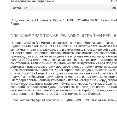
Альтернативные референсы
151
Состояние
нов
Продажа часов:
#Audemars+Piguet
15160PT.OO.A092CR.01
Classic
Trad
г
Piguet.
ОПИСАНИЕ TRADITION SELFWINDING ULTRA THIN REF. 15
На нашем сайте Вы можете ознакомиться и приобрести элегантные, р
Piguet Ultra-thin ref. 15160PT.OO.A092CR.01 Секрет успеха заключается
свято хранит свою независимость и самостоятельность, и по сей де
и Полетт Пиге. Подлинная независимость невозможна без собственных
производства эксклюзивных моделей, выпускает механизмы для больше
начала 2000-х компания инвестирует значительные средства в произв
собственным калибром АР3120. Количество выпускаемых в год моделей
держаться над массовостью и достаточно оперативно изменять модел
Свою известность Audemars Piguet заработала созданием сложных час
с репетиром 1891 года. Но сегодня лицом марки является Royal Oak. 
гламур". а эту безумно популярную во многих странах коллекцию прих
благодаря приглашенному компанией итальянскому дизайнеру Джерал
классическим круглым корпусом и буквально «вросшим» в часы брасле
вариаций «королевского дуба» (именно так переводится название колле
скрывался от заговорщиков британский король Карл VII): от мощных с
Шварценнегр в «Терминаторе 3» до сверхсложного Concept.
Email: origwatch@gmail.com work: +38 (067) 789 6633. Оказываем конс