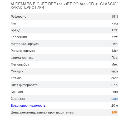
AUDEMARS PIGUET REF.15160PT.OO.A092CR.01 CLASSIC 
ХАРАКТЕРИСТИКИ
Референс
151
Тип
Час
Бренд
Arra
Коллекция
Arra
Материал корпуса
Пла
Размер корпуса
43x
Форма корпуса
Под
Тип калибра
Мех
Функции
час
Стекло
сап
Цвет циферблата
Сер
Браслет
Рем
Застежка
рас
Водонепроницаемость
20 
Цена, рекомендованная производителем
$66