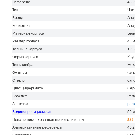
Референс
45.
Тип
Час
Бренд
Arra
Коллекция
Arra
Материал корпуса
Бел
Размер корпуса
40 
Толщина корпуса
12.
Форма корпуса
Кру
Тип калибра
Мех
Функции
час
Стекло
сап
Цвет циферблата
Сер
г
Браслет
Рем
Застежка
рас
Водонепроницаемость
50 
Цена, рекомендованная производителем
$83
Альтернативные референсы
45.2
Состояние
нов