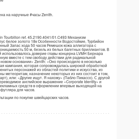
ена на наручные
#часы
Zenith.
n Tourbillon ref. 45.2190.4041/01.C493 Механизм
рпус белое золото 18к Особенности Водостойкие, Турбийон
ный Запас хода 50 часов Ремешок кожа аллигатора с
оницаемость 50 м, безель из белых багетных бриллиантов. В
ой использовалось доверие главы концерна LVMH Бернара
енную вместе с тем свободу действии для радикальной
«новом основании» Zenith: «Оно происходило в несколько
мная кампания, которая сопровождалась широкой обработкой
нитых персонажей из областей политики и искусства, из
ны метеоритам, назначение некоторых из них состоит в том,
арт), или: «Другие ищут. Я нахожу» (Пабло Пикассо). С другой
реводимое английское выражение «Corporate Identity» и
рекламных средств в оформлении впервые выходящей на
 футляра для часов.
ультации по покупке швейцарских часов.