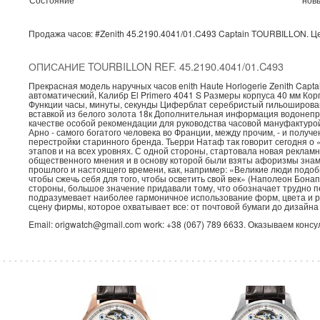
Продажа часов:
#Zenith
45.2190.4041/01.C493
Captain
TOURBILLON.
Ц
ОПИСАНИЕ TOURBILLON REF. 45.2190.4041/01.C493
Прекрасная модель наручных часов enith Haute Horlogerie Zenith Captai
автоматический, Калибр El Primero 4041 S Размеры корпуса 40 мм Ко
Функции часы, минуты, секунды Циферблат серебристый гильоширован
вставкой из белого золота 18к Дополнительная информация водонепр
качестве особой рекомендации для руководства часовой мануфактур
Арно - самого богатого человека во Франции, между прочим, - и получ
перестройки старинного бренда. Тьерри Натаф так говорит сегодня о 
этапов и на всех уровнях. С одной стороны, стартовала новая рекла
общественного мнения и в основу которой были взяты афоризмы знаме
прошлого и настоящего времени, как, например: «Великие люди подоб
чтобы сжечь себя для того, чтобы осветить свой век» (Наполеон Бонап
стороны, большое значение придавали тому, что обозначает трудно пе
подразумевает наиболее гармоничное использование форм, цвета и 
сцену фирмы, которое охватывает все: от почтовой бумаги до дизайна
Email: origwatch@gmail.com work: +38 (067) 789 6633. Оказываем конс