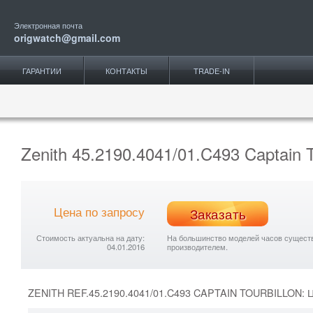
Электронная почта
origwatch@gmail.com
ГАРАНТИИ
КОНТАКТЫ
TRADE-IN
Zenith 45.2190.4041/01.C493 Captai
Цена по запросу
Заказать
Стоимость актуальна на дату:
На большинство моделей часов существу
04.01.2016
производителем.
ZENITH REF.45.2190.4041/01.C493 CAPTAIN TOURBILLON: