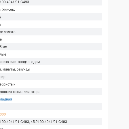
2190.4041/01.C493
ы Унисекс
y
y
ое золото
мм
85 мм
глые
аника с автоподзаводом
ы, минуты, секунды
фир
ебристый
ешок из кожи аллигатора
кладная
м
 000
190.4041/01.C493, 45.2190.4041/01.C493
ые