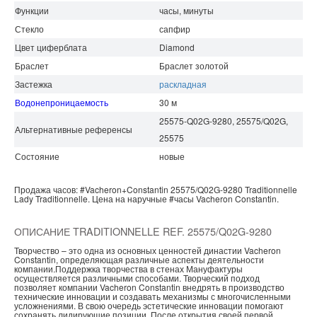
Функции
часы, минуты
Стекло
сапфир
Цвет циферблата
Diamond
Браслет
Браслет золотой
Застежка
раскладная
Водонепроницаемость
30 м
25575-Q02G-9280, 25575/Q02G,
Альтернативные референсы
25575
Состояние
новые
Продажа часов:
#Vacheron+Constantin
25575/Q02G-9280
Traditionnelle
Lady
Traditionnelle.
Цена на наручные
#часы
Vacheron Constantin.
ОПИСАНИЕ TRADITIONNELLE REF. 25575/Q02G-9280
Творчество – это одна из основных ценностей династии Vacheron
Constantin, определяющая различные аспекты деятельности
компании.Поддержка творчества в стенах Мануфактуры
осуществляется различными способами. Творческий подход
позволяет компании Vacheron Constantin внедрять в производство
технические инновации и создавать механизмы с многочисленными
усложнениями. В свою очередь эстетические инновации помогают
сохранять лидирующие позиции. После открытия своей первой