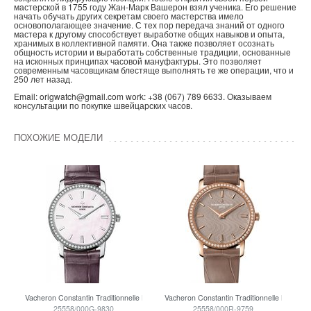
мастерской в 1755 году Жан-Марк Вашерон взял ученика. Его решение
начать обучать других секретам своего мастерства имело
основополагающее значение. С тех пор передача знаний от одного
мастера к другому способствует выработке общих навыков и опыта,
хранимых в коллективной памяти. Она также позволяет осознать
общность истории и выработать собственные традиции, основанные
на исконных принципах часовой мануфактуры. Это позволяет
современным часовщикам блестяще выполнять те же операции, что и
250 лет назад.
Email: origwatch@gmail.com work: +38 (067) 789 6633. Оказываем
консультации по покупке швейцарских часов.
ПОХОЖИЕ МОДЕЛИ
Vacheron Constantin Traditionnelle Lady
Vacheron Constantin Traditionnelle Lady
25558/000G-9830
25558/000R-9759