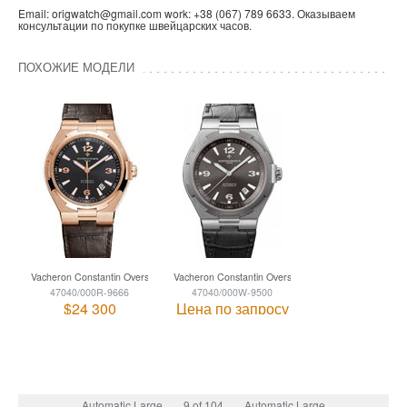
Email: origwatch@gmail.com work: +38 (067) 789 6633. Оказываем
консультации по покупке швейцарских часов.
ПОХОЖИЕ МОДЕЛИ
Vacheron Constantin Overseas
Vacheron Constantin Overseas
47040/000R-9666
47040/000W-9500
$24 300
Цена по запросу
Automatic Large
9 of 104
Automatic Large