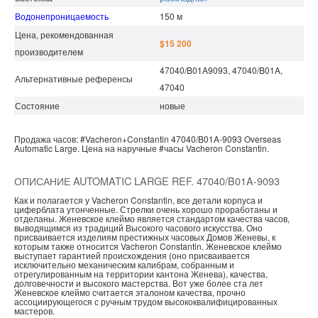
Водонепроницаемость
150 м
Цена, рекомендованная
$15 200
производителем
47040/B01A9093, 47040/B01A,
Альтернативные референсы
47040
Состояние
новые
Продажа часов:
#Vacheron+Constantin
47040/B01A-9093
Overseas
Automatic Large.
Цена на наручные
#часы
Vacheron Constantin.
ОПИСАНИЕ AUTOMATIC LARGE REF. 47040/B01A-9093
Как и полагается у Vacheron Constantin, все детали корпуса и
циферблата утонченные. Стрелки очень хорошо проработаны и
отделаны. Женевское клеймо является стандартом качества часов,
выводящимся из традиций Высокого часового искусства. Оно
присваивается изделиям престижных часовых Домов Женевы, к
которым также относится Vacheron Constantin. Женевское клеймо
выступает гарантией происхождения (оно присваивается
исключительно механическим калибрам, собранным и
отрегулированным на территории кантона Женева), качества,
долговечности и высокого мастерства. Вот уже более ста лет
Женевское клеймо считается эталоном качества, прочно
ассоциирующегося с ручным трудом высококвалифицированных
мастеров.