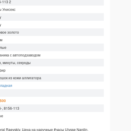
6-113 2
ы Унисекс
y
y
овое золото
мм
глые
аника с автоподзаводом
ы, минуты, секунды
фир
ешок из кожи аллигатора
кладная
м
 500
-, 8156-113
ые
ral Raevskiy.
Цена на наручные
#часы
Ulysse Nardin.