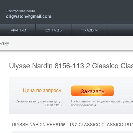
Электронная почта
origwatch@gmail.com
ГАРАНТИИ
КОНТАКТЫ
TRADE-IN
evskiy
Ulysse Nardin 8156-113 2 Classico Cla
Цена по запросу
Заказать
Стоимость актуальна на дату:
На большинство моделей часов существу
06.01.2016
производителем.
ULYSSE NARDIN REF.8156-113 2 CLASSICO CLASSICO 18