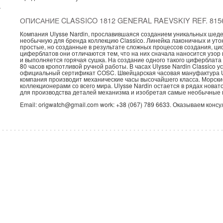
г
ОПИСАНИЕ CLASSICO 1812 GENERAL RAEVSKIY REF. 8156
Компания Ulysse Nardin, прославившаяся созданием уникальных шедев
необычную для бренда коллекцию Classico. Линейка лаконичных и уто
простые, но созданные в результате сложных процессов создания, ци
циферблатов они отличаются тем, что на них сначала наносится узор
и выполняется горячая сушка. На создание одного такого циферблата 
80 часов кропотливой ручной работы. В часах Ulysse Nardin Classic
официальный сертификат COSC. Швейцарская часовая мануфактура Uly
компания производит механические часы высочайшего класса. Морские
коллекционерами со всего мира. Ulysse Nardin остается в рядах нов
для производства деталей механизма и изобретая самые необычные
Email: origwatch@gmail.com work: +38 (067) 789 6633. Оказываем конс