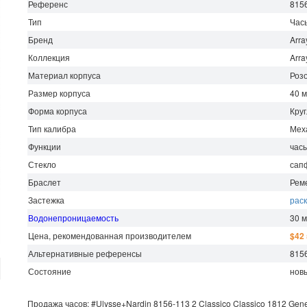
Референс
815
Тип
Час
Бренд
Arra
Коллекция
Arra
Материал корпуса
Роз
Размер корпуса
40 
Форма корпуса
Кру
Тип калибра
Мех
Функции
час
Стекло
сап
Браслет
Рем
Застежка
рас
Водонепроницаемость
30 
Цена, рекомендованная производителем
$42
Альтернативные референсы
8156
Состояние
нов
Продажа часов:
#Ulysse+Nardin
8156-113 2
Classico
Classico 1812 Gene