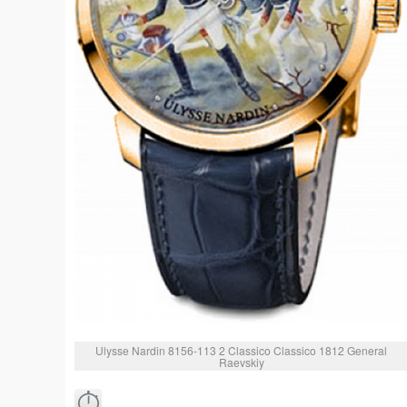
Ulysse Nardin 8156-113 2 Classico Classico 1812 General
Raevskiy