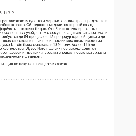
-113 2
ров часового искусства и морских хронометров, представила
нчённых часов. Объединяет модели, на первый взгляд,
ферблаты в технике flinque. От обычных эмалированных
 из солнечных лучей, затем сверху накладываются слои эмали
требуется до 54 процессов, 12 процедур горячей сушки и до
o установлен совершенный швейцарский механизм, имеющий
sse Nardin была основана в 1846 году. Более 165 лет
 хронометры Ulysse Nardin до сих пор высоко ценятся
аторов часовой индустрии, первыми внедряя новые материалы
 механические шедевры.
ультации по покупке швейцарских часов.