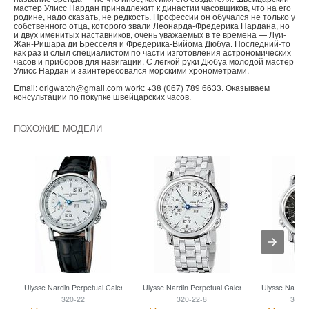
мастер Улисс Нардан принадлежит к династии часовщиков, что на его
родине, надо сказать, не редкость. Профессии он обучался не только у
собственного отца, которого звали Леонарда-Фредерика Нардана, но
и двух именитых наставников, очень уважаемых в те времена — Луи-
Жан-Ришара ди Бресселя и Фредерика-Вийома Дюбуа. Последний-то
как раз и слыл специалистом по части изготовления астрономических
часов и приборов для навигации. С легкой руки Дюбуа молодой мастер
Улисс Нардан и заинтересовался морскими хронометрами.
Email: origwatch@gmail.com work: +38 (067) 789 6633. Оказываем
консультации по покупке швейцарских часов.
ПОХОЖИЕ МОДЕЛИ
Ulysse Nardin Perpetual Calendar
Ulysse Nardin Perpetual Calendar
Ulysse Nardin
320-22
320-22-8
320-2