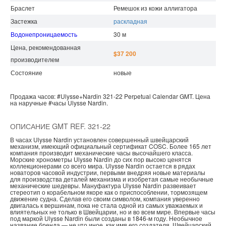
Браслет
Ремешок из кожи аллигатора
Застежка
раскладная
Водонепроницаемость
30 м
Цена, рекомендованная
$37 200
производителем
Состояние
новые
Продажа часов:
#Ulysse+Nardin
321-22
Perpetual Calendar
GMT.
Цена
на наручные
#часы
Ulysse Nardin.
ОПИСАНИЕ GMT REF. 321-22
В часах Ulysse Nardin установлен совершенный швейцарский
механизм, имеющий официальный сертификат COSC. Более 165 лет
компания производит механические часы высочайшего класса.
Морские хронометры Ulysse Nardin до сих пор высоко ценятся
коллекционерами со всего мира. Ulysse Nardin остается в рядах
новаторов часовой индустрии, первыми внедряя новые материалы
для производства деталей механизма и изобретая самые необычные
механические шедевры. Мануфактура Ulysse Nardin развеивает
стереотип о корабельном якоре как о приспособлении, тормозящем
движение судна. Сделав его своим символом, компания уверенно
двигалась к вершинам, пока не стала одной из самых уважаемых и
влиятельных не только в Швейцарии, но и во всем мире. Впервые часы
под маркой Ulysse Nardin были созданы в 1846-м году. Необычное
название бренда — не что иное, как имя его создателя. Швейцарский