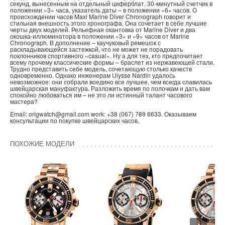
секунд, вынесенным на отдельный циферблат, 30-минутный счетчик в
положении «3» часа, указатель даты – в положении «6» часов. О
происхождении часов Maxi Marine Diver Chronograph говорит и
стильная внешность этого хронографа. Она сочетает в себе лучшие
черты двух моделей. Рельефная окантовка от Marine Diver и два
окошка-иллюминатора в положении «3» и «9» часов от Marine
Chronograph. В дополнение – каучуковый ремешок с
раскладывающейся застежкой, что не может не порадовать
поклонников спортивного «casual». Ну а для тех, кто предпочитает
всему прочему классические формы – браслет из нержавеющей стали.
Трудно представить себе модель, сочетающую столько качеств
одновременно. Однако инженерам Ulysse Nardin удалось
невозможное: они собрали воедино все лучшее, чем всегда славилась
швейцарская мануфактура. Разложить время по полочкам и дать вам
спокойно любоваться им – не это ли истинный талант часового
мастера?
Email: origwatch@gmail.com work: +38 (067) 789 6633. Оказываем
консультации по покупке швейцарских часов.
ПОХОЖИЕ МОДЕЛИ