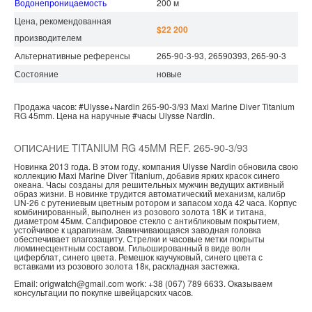
Водонепроницаемость
200 м
Цена, рекомендованная
$22 200
производителем
Альтернативные референсы
265-90-3-93, 26590393, 265-90-3
Состояние
новые
Продажа часов:
#Ulysse+Nardin
265-90-3/93
Maxi Marine Diver
Titanium
RG 45mm.
Цена на наручные
#часы
Ulysse Nardin.
ОПИСАНИЕ TITANIUM RG 45MM REF. 265-90-3/93
Новинка 2013 года. В этом году, компания Ulysse Nardin обновила свою
коллекцию Maxi Marine Diver Titanium, добавив ярких красок синего
океана. Часы созданы для решительных мужчин ведущих активный
образ жизни. В новинке трудится автоматический механизм, калибр
UN-26 с рутениевым цветным ротором и запасом хода 42 часа. Корпус
комбинированный, выполнен из розового золота 18K и титана,
диаметром 45мм. Сапфировое стекло с антибликовым покрытием,
устойчивое к царапинам. Завинчивающаяся заводная головка
обеспечивает влагозащиту. Стрелки и часовые метки покрыты
люминесцентным составом. Гильошированный в виде волн
циферблат, синего цвета. Ремешок каучуковый, синего цвета с
вставками из розового золота 18к, раскладная застежка.
Email: origwatch@gmail.com work: +38 (067) 789 6633. Оказываем
консультации по покупке швейцарских часов.