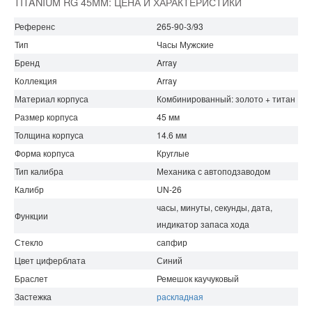
TITANIUM RG 45MM: ЦЕНА И ХАРАКТЕРИСТИКИ
Референс
265-90-3/93
Тип
Часы Мужские
Бренд
Array
Коллекция
Array
Материал корпуса
Комбинированный: золото + титан
Размер корпуса
45 мм
Толщина корпуса
14.6 мм
Форма корпуса
Круглые
Тип калибра
Механика с автоподзаводом
Калибр
UN-26
часы, минуты, секунды, дата,
Функции
индикатор запаса хода
Стекло
сапфир
Цвет циферблата
Синий
Браслет
Ремешок каучуковый
Застежка
раскладная