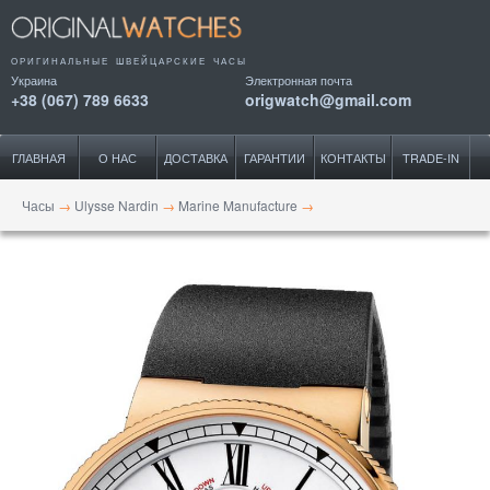
ОРИГИНАЛЬНЫЕ ШВЕЙЦАРСКИЕ ЧАСЫ
Украина
Электронная почта
+38 (067) 789 6633
origwatch@gmail.com
ГЛАВНАЯ
О НАС
ДОСТАВКА
ГАРАНТИИ
КОНТАКТЫ
TRADE-IN
Часы
→
Ulysse Nardin
→
Marine Manufacture
→
Chronometer 45 mm RG Limited Edition 350