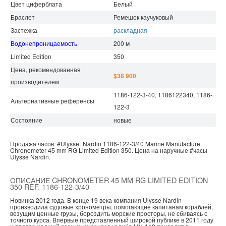
Цвет циферблата
Белый
Браслет
Ремешок каучуковый
Застежка
раскладная
Водонепроницаемость
200 м
Limited Edition
350
Цена, рекомендованная
$38 900
производителем
1186-122-3-40, 1186122340, 1186-
Альтернативные референсы
122-3
Состояние
новые
Продажа часов:
#Ulysse+Nardin
1186-122-3/40
Marine Manufacture
Chronometer 45 mm RG Limited Edition 350.
Цена на наручные
#часы
Ulysse Nardin.
ОПИСАНИЕ CHRONOMETER 45 MM RG LIMITED EDITION
350 REF. 1186-122-3/40
Новинка 2012 года. В конце 19 века компания Ulysse Nardin
производила судовые хронометры, помогающие капитанам кораблей,
везущим ценные грузы, бороздить морские просторы, не сбиваясь с
точного курса. Впервые представленный широкой публике в 2011 году