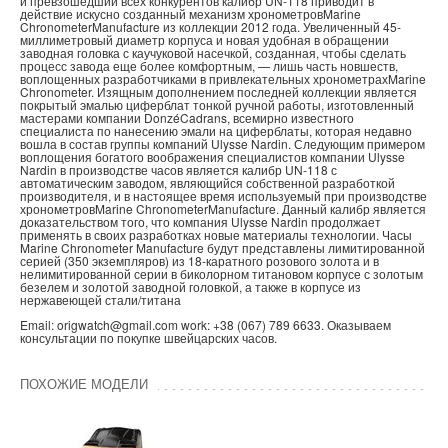
и превзошедший всех конкурентов калибр UN-118 приводит в
действие искусно созданный механизм хронометровMarine
ChronometerManufacture из коллекции 2012 года. Увеличенный 45-
миллиметровый диаметр корпуса и новая удобная в обращении
заводная головка с каучуковой насечкой, созданная, чтобы сделать
процесс завода еще более комфортным, — лишь часть новшеств,
воплощенных разработчиками в привлекательных хронометрахMarine
Chronometer. Изящным дополнением последней коллекции является
покрытый эмалью циферблат тонкой ручной работы, изготовленный
мастерами компании DonzéCadrans, всемирно известного
специалиста по нанесению эмали на циферблаты, которая недавно
вошла в состав группы компаний Ulysse Nardin. Следующим примером
воплощения богатого воображения специалистов компании Ulysse
Nardin в производстве часов является калибр UN-118 с
автоматическим заводом, являющийся собственной разработкой
производителя, и в настоящее время используемый при производстве
хронометровMarine ChronometerManufacture. Данный калибр является
доказательством того, что компания Ulysse Nardin продолжает
применять в своих разработках новые материалы технологии. Часы
Marine Chronometer Manufacture будут представлены лимитированной
серией (350 экземпляров) из 18-каратного розового золота и в
нелимитированной серии в биколорном титановом корпусе с золотым
безелем и золотой заводной головкой, а также в корпусе из
нержавеющей стали/титана
Email: origwatch@gmail.com work: +38 (067) 789 6633. Оказываем
консультации по покупке швейцарских часов.
ПОХОЖИЕ МОДЕЛИ