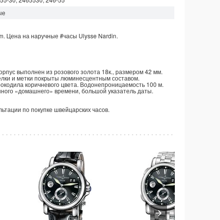
ые
m.
Цена на наручные
#часы
Ulysse Nardin.
орпус выполнен из розового золота 18к., размером 42 мм.
елки и метки покрыты люминесцентным составом.
рокодила коричневого цвета. Водонепроницаемость 100 м.
нного «домашнего» времени, большой указатель даты.
ультации по покупке швейцарских часов.