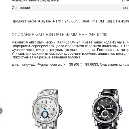
Состояние
нов
г
Продажа часов:
#Ulysse+Nardin
246-55/30
Dual Time
GMT Big Date 42m
ОПИСАНИЕ GMT BIG DATE 42MM REF. 246-55/30
Механизм автоматический, Калибр UN-24, имеет запас хода 42 часа. К
Циферблат серебристого цвета с золотыми часовыми индексами. Стр
Функции:часы, минуты, секунды, увеличенная дата. Ремешок из кожи к
Уникальный механизм быстрой коррекции времени, индикатор постоя
Фиксируемая на резьбе заводная головка.
Email: origwatch@gmail.com work: +38 (067) 789 6633. Оказываем конс