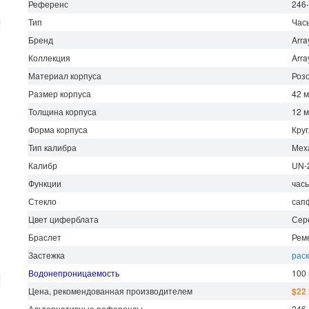
Референс
246
Тип
Час
Бренд
Arra
Коллекция
Arra
Материал корпуса
Роз
Размер корпуса
42 
Толщина корпуса
12 
Форма корпуса
Кру
Тип калибра
Мех
Калибр
UN-
Функции
часы
Стекло
сап
Цвет циферблата
Сер
Браслет
Рем
Застежка
рас
Водонепроницаемость
100
Цена, рекомендованная производителем
$22
Альтернативные референсы
246-