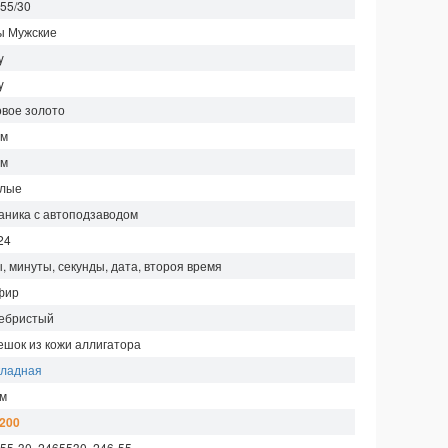
-55/30
ы Мужские
y
y
овое золото
мм
мм
глые
аника с автоподзаводом
24
, минуты, секунды, дата, второя время
фир
ебристый
ешок из кожи аллигатора
кладная
 м
 200
55-30, 2465530, 246-55