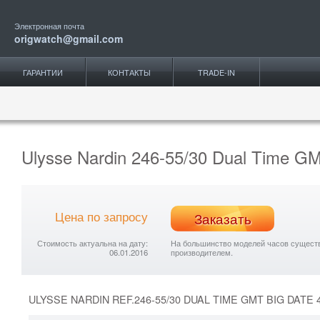
Электронная почта
origwatch@gmail.com
ГАРАНТИИ
КОНТАКТЫ
TRADE-IN
Ulysse Nardin 246-55/30 Dual Time G
Цена по запросу
Заказать
Стоимость актуальна на дату:
На большинство моделей часов существу
06.01.2016
производителем.
ULYSSE NARDIN REF.246-55/30 DUAL TIME GMT BIG DATE