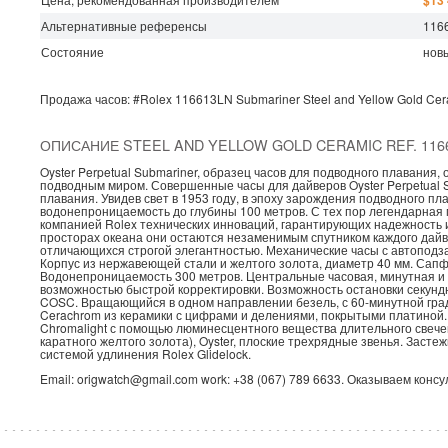
$13
Альтернативные референсы
116
Состояние
нов
Продажа часов:
#Rolex
116613LN
Submariner
Steel and Yellow Gold Cer
ОПИСАНИЕ STEEL AND YELLOW GOLD CERAMIC REF. 116
Oyster Perpetual Submariner, образец часов для подводного плавания
подводным миром. Совершенные часы для дайверов Oyster Perpetual 
плавания. Увидев свет в 1953 году, в эпоху зарождения подводного п
водонепроницаемость до глубины 100 метров. С тех пор легендарна
компанией Rolex технических инноваций, гарантирующих надежность и
просторах океана они остаются незаменимым спутником каждого дайв
отличающихся строгой элегантностью. Механические часы с автоподза
Корпус из нержавеющей стали и желтого золота, диаметр 40 мм. Сапф
Водонепроницаемость 300 метров. Центральные часовая, минутная и 
возможностью быстрой корректировки. Возможность остановки секунд
COSC. Вращающийся в одном направлении безель, с 60-минутной гра
Cerachrom из керамики с цифрами и делениями, покрытыми платиной.
Chromalight с помощью люминесцентного вещества длительного свечен
каратного желтого золота), Oyster, плоские трехрядные звенья. Заст
системой удлинения Rolex Glidelock.
Email: origwatch@gmail.com work: +38 (067) 789 6633. Оказываем конс