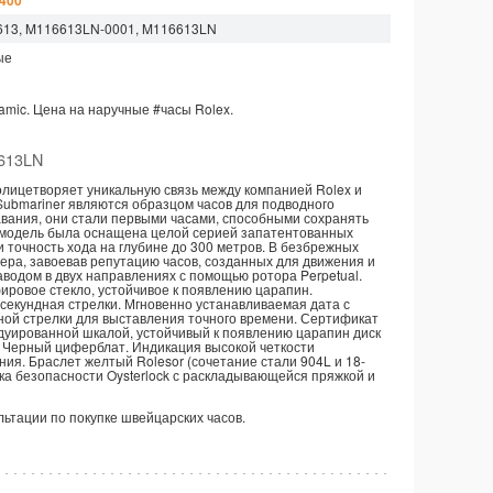
 400
613, M116613LN-0001, M116613LN
ые
amic.
Цена на наручные
#часы
Rolex.
613LN
, олицетворяет уникальную связь между компанией Rolex и
Submariner являются образцом часов для подводного
лавания, они стали первыми часами, способными сохранять
я модель была оснащена целой серией запатентованных
 точность хода на глубине до 300 метров. В безбрежных
ера, завоевав репутацию часов, созданных для движения и
водом в двух направлениях с помощью ротора Perpetual.
ировое стекло, устойчивое к появлению царапин.
секундная стрелки. Мгновенно устанавливаемая дата с
ной стрелки для выставления точного времени. Сертификат
дуированной шкалой, устойчивый к появлению царапин диск
 Черный циферблат. Индикация высокой четкости
ия. Браслет желтый Rolesor (сочетание стали 904L и 18-
ежка безопасности Oysterlock с раскладывающейся пряжкой и
ультации по покупке швейцарских часов.