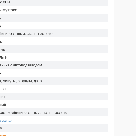
613LN
ы Мужские
y
y
бинированный: сталь + золото
мм
 мм
глые
аника с автоподзаводом
5
, минуты, секунды, дата
асов
фир
ный
слет комбинированный: сталь + золото
кладная
 м