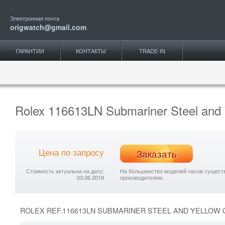
Электронная почта
origwatch@gmail.com
ГАРАНТИИ
КОНТАКТЫ
TRADE-IN
Rolex 116613LN Submariner Steel and 
Цена по запросу
Заказать
Стоимость актуальна на дату:
На большинство моделей часов существу
03.06.2019
производителем.
ROLEX REF.116613LN SUBMARINER STEEL AND YELLOW 