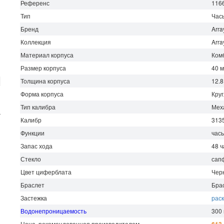
Референс
116
Тип
Час
Бренд
Arra
Коллекция
Arra
Материал корпуса
Ком
Размер корпуса
40 
Толщина корпуса
12.8
Форма корпуса
Кру
Тип калибра
Мех
г
Калибр
313
Функции
часы
Запас хода
48
ч
Стекло
сап
Цвет циферблата
Чер
Браслет
Бра
Застежка
рас
Водонепроницаемость
300
Цена, рекомендованная производителем