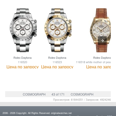
Rolex Daytona
Rolex Daytona
Rolex Daytona
116520
116523
116518 white mother of pearl di
Цена по запросу
Цена по запросу
Цена по запро
COSMOGRAPH
43 of 171
COSMOGRAPH
Просмотров: 61844351 / Запросов: 4924246
2006 - 2026 Copyright. All Rights Reserved. originalwatches.net