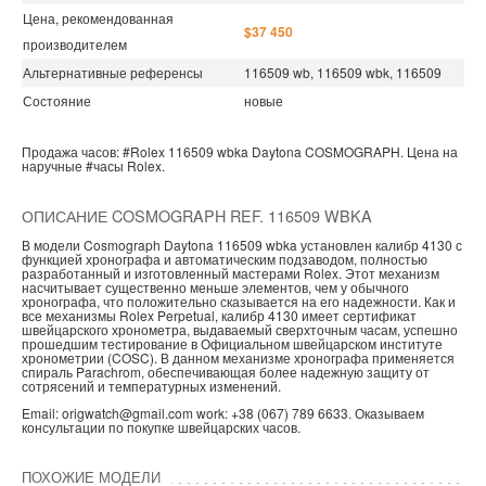
Цена, рекомендованная
$37 450
производителем
Альтернативные референсы
116509 wb, 116509 wbk, 116509
Состояние
новые
Продажа часов:
#Rolex
116509 wbka
Daytona
COSMOGRAPH.
Цена на
наручные
#часы
Rolex.
ОПИСАНИЕ COSMOGRAPH REF. 116509 WBKA
В модели Cosmograph Daytona 116509 wbka установлен калибр 4130 с
функцией хронографа и автоматическим подзаводом, полностью
разработанный и изготовленный мастерами Rolex. Этот механизм
насчитывает существенно меньше элементов, чем у обычного
хронографа, что положительно сказывается на его надежности. Как и
все механизмы Rolex Perpetual, калибр 4130 имеет сертификат
швейцарского хронометра, выдаваемый сверхточным часам, успешно
прошедшим тестирование в Официальном швейцарском институте
хронометрии (COSC). В данном механизме хронографа применяется
спираль Parachrom, обеспечивающая более надежную защиту от
сотрясений и температурных изменений.
Email: origwatch@gmail.com work: +38 (067) 789 6633. Оказываем
консультации по покупке швейцарских часов.
ПОХОЖИЕ МОДЕЛИ