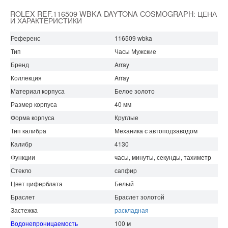
ROLEX REF.116509 WBKA DAYTONA COSMOGRAPH: ЦЕНА
И ХАРАКТЕРИСТИКИ
Референс
116509 wbka
Тип
Часы Мужские
Бренд
Array
Коллекция
Array
Материал корпуса
Белое золото
Размер корпуса
40 мм
Форма корпуса
Круглые
Тип калибра
Механика с автоподзаводом
Калибр
4130
Функции
часы, минуты, секунды, тахиметр
Стекло
сапфир
Цвет циферблата
Белый
Браслет
Браслет золотой
Застежка
раскладная
Водонепроницаемость
100 м