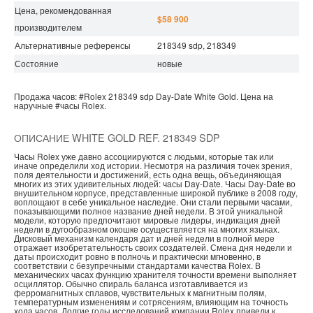
Цена, рекомендованная
$58 900
производителем
Альтернативные референсы
218349 sdp, 218349
Состояние
новые
Продажа часов:
#Rolex
218349 sdp
Day-Date
White Gold.
Цена на
наручные
#часы
Rolex.
ОПИСАНИЕ WHITE GOLD REF. 218349 SDP
Часы Rolex уже давно ассоциируются с людьми, которые так или
иначе определили ход истории. Несмотря на различия точек зрения,
поля деятельности и достижений, есть одна вещь, объединяющая
многих из этих удивительных людей: часы Day-Date. Часы Day-Date во
внушительном корпусе, представленные широкой публике в 2008 году,
воплощают в себе уникальное наследие. Они стали первыми часами,
показывающими полное название дней недели. В этой уникальной
модели, которую предпочитают мировые лидеры, индикация дней
недели в дугообразном окошке осуществляется на многих языках.
Дисковый механизм календаря дат и дней недели в полной мере
отражает изобретательность своих создателей. Смена дня недели и
даты происходит ровно в полночь и практически мгновенно, в
соответствии с безупречными стандартами качества Rolex. В
механических часах функцию хранителя точности времени выполняет
осциллятор. Обычно спираль баланса изготавливается из
ферромагнитных сплавов, чувствительных к магнитным полям,
температурным изменениям и сотрясениям, влияющим на точность
хода часов. Долгие годы исследований компании Rolex привели к