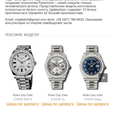
созданию технологии Parachrom – синей спирали тоньше
человеческого волоса. Представленная модель изготовлена
полностью из белого золота. Циферблат содержит 10 белых
бриллиантов и обрамлен 42 белыми бриллиантами.
Email: origwatch@gmail.com work: +38 (067) 789 6633. Оказываем
консультации по покупке швейцарских часов.
ПОХОЖИЕ МОДЕЛИ
Rolex Day-Date
Rolex Day-Date
Rolex Day-Date
218399-83219
218349 rrp
218349 blwap
Цена по запросу
Цена по запросу
Цена по запросу
Це