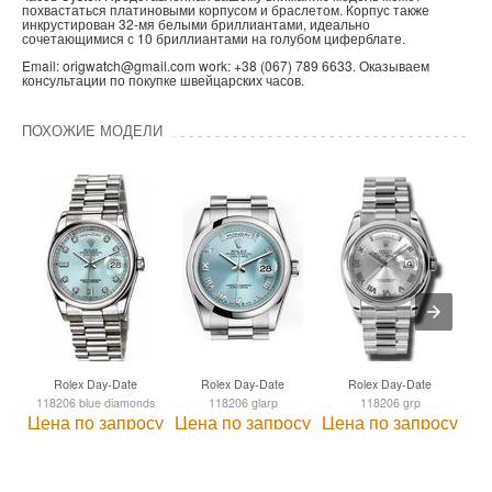
похвастаться платиновыми корпусом и браслетом. Корпус также
инкрустирован 32-мя белыми бриллиантами, идеально
сочетающимися с 10 бриллиантами на голубом циферблате.
Email: origwatch@gmail.com work: +38 (067) 789 6633. Оказываем
консультации по покупке швейцарских часов.
ПОХОЖИЕ МОДЕЛИ
Rolex Day-Date
Rolex Day-Date
Rolex Day-Date
118206 blue diamonds
118206 glarp
118206 grp
Цена по запросу
Цена по запросу
Цена по запросу
Це