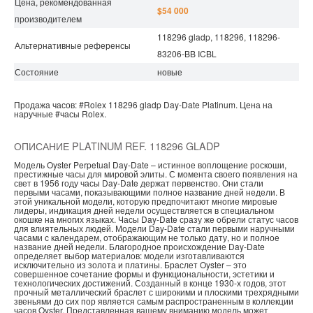
Цена, рекомендованная
$54 000
производителем
118296 gladp, 118296, 118296-
Альтернативные референсы
83206-BB ICBL
Состояние
новые
Продажа часов:
#Rolex
118296 gladp
Day-Date
Platinum.
Цена на
наручные
#часы
Rolex.
ОПИСАНИЕ PLATINUM REF. 118296 GLADP
Модель Oyster Perpetual Day-Date – истинное воплощение роскоши,
престижные часы для мировой элиты. С момента своего появления на
свет в 1956 году часы Day-Date держат первенство. Они стали
первыми часами, показывающими полное название дней недели. В
этой уникальной модели, которую предпочитают многие мировые
лидеры, индикация дней недели осуществляется в специальном
окошке на многих языках. Часы Day-Date сразу же обрели статус часов
для влиятельных людей. Модели Day-Date стали первыми наручными
часами с календарем, отображающим не только дату, но и полное
название дней недели. Благородное происхождение Day-Date
определяет выбор материалов: модели изготавливаются
исключительно из золота и платины. Браслет Oyster – это
совершенное сочетание формы и функциональности, эстетики и
технологических достижений. Созданный в конце 1930-х годов, этот
прочный металлический браслет с широкими и плоскими трехрядными
звеньями до сих пор является самым распространенным в коллекции
часов Oyster. Представленная вашему вниманию модель может