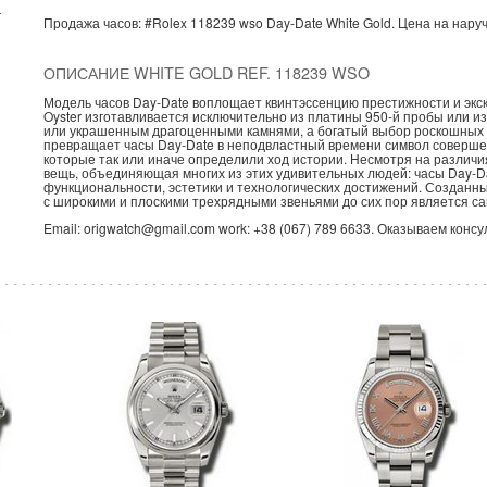
г
Продажа часов:
#Rolex
118239 wso
Day-Date
White Gold.
Цена на нару
ОПИСАНИЕ WHITE GOLD REF. 118239 WSO
Модель часов Day-Date воплощает квинтэссенцию престижности и экс
Oyster изготавливается исключительно из платины 950-й пробы или и
или украшенным драгоценными камнями, а богатый выбор роскошных 
превращает часы Day-Date в неподвластный времени символ совершен
которые так или иначе определили ход истории. Несмотря на различия
вещь, объединяющая многих из этих удивительных людей: часы Day-Da
функциональности, эстетики и технологических достижений. Созданны
с широкими и плоскими трехрядными звеньями до сих пор является са
Email: origwatch@gmail.com work: +38 (067) 789 6633. Оказываем конс