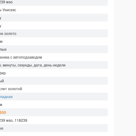
239 wso
ы Унисекс
y
y
ое золото
мм
глые
аника с автоподзаводом
, минуты, секунды, дата, день недели
фир
ый
слет золотой
кладная
 м
 550
239 wso, 118239
ые