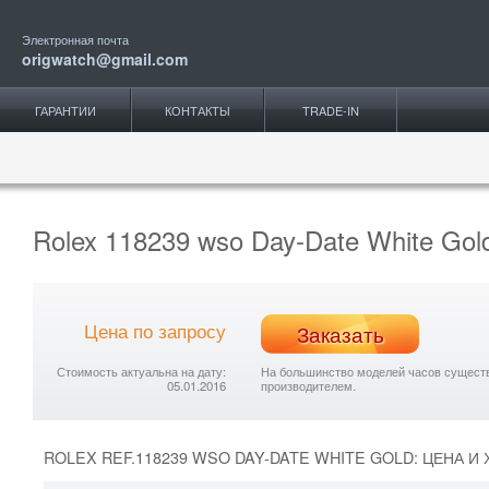
Электронная почта
origwatch@gmail.com
ГАРАНТИИ
КОНТАКТЫ
TRADE-IN
Rolex 118239 wso Day-Date White Gol
Цена по запросу
Заказать
Стоимость актуальна на дату:
На большинство моделей часов существу
05.01.2016
производителем.
ROLEX REF.118239 WSO DAY-DATE WHITE GOLD: ЦЕНА И