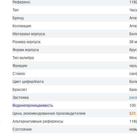
Референс
118
Тип
Час
Бренд
Arra
Коллекция
Arra
Материал корпуса
Бел
Размер корпуса
36 
Форма корпуса
Кру
Тип калибра
Мех
Функции
часы
Стекло
сап
Цвет циферблата
Бел
Браслет
Бра
Застежка
рас
Водонепроницаемость
100
Цена, рекомендованная производителем
$32
Альтернативные референсы
118
Состояние
нов