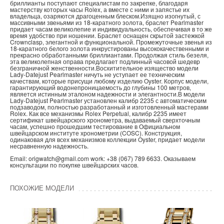
бриллианты поступают специалистам по закрепке, благодаря
мастерству которых часы Rolex, а вместе с ними и запястье их
владельца, озаряются драгоценным блеском.Изящно изогнутый, с
массивными звеньями из 18‑каратного золота, браслет Pearlmaster
придает часам великолепие и индивидуальность, обеспечивая в то же
время удобство при ношении. Браслет оснащен скрытой застежкой
Crownclasp, элегантной и функциональной. Промежуточные звенья из
18‑каратного белого золота инкрустированы высококачественными и
прекрасно обработанными бриллиантами. Продолжая стиль безеля,
эта великолепная оправа предлагает подлинный часовой шедевр
безграничной женственности.Восхитительное изящество модели
Lady-Datejust Pearlmaster ничуть не уступает ее техническим
качествам, которые присущи любому изделию Oyster. Корпус модели,
гарантирующий водонепроницаемость до глубины 100 метров,
является истинным эталоном надежности и элегантности.В модели
Lady-Datejust Pearlmaster установлен калибр 2235 с автоматическим
подзаводом, полностью разработанный и изготовленный мастерами
Rolex. Как все механизмы Rolex Perpetual, калибр 2235 имеет
сертификат швейцарского хронометра, выдаваемый сверхточным
часам, успешно прошедшим тестирование в Официальном
швейцарском институте хронометрии (COSC). Конструкция,
одинаковая для всех механизмов коллекции Oyster, придает модели
несравненную надежность.
Email: origwatch@gmail.com work: +38 (067) 789 6633. Оказываем
консультации по покупке швейцарских часов.
ПОХОЖИЕ МОДЕЛИ