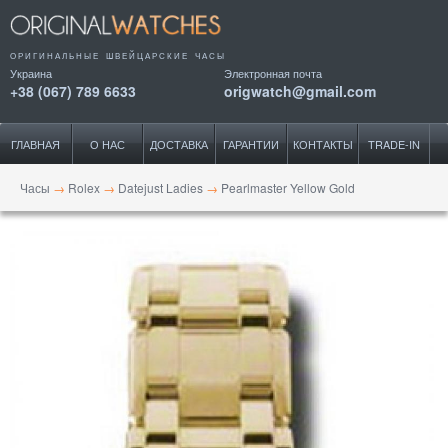
ОРИГИНАЛЬНЫЕ ШВЕЙЦАРСКИЕ ЧАСЫ
Украина
Электронная почта
+38 (067) 789 6633
origwatch@gmail.com
ГЛАВНАЯ
О НАС
ДОСТАВКА
ГАРАНТИИ
КОНТАКТЫ
TRADE-IN
Часы
→
Rolex
→
Datejust Ladies
→
Pearlmaster Yellow Gold