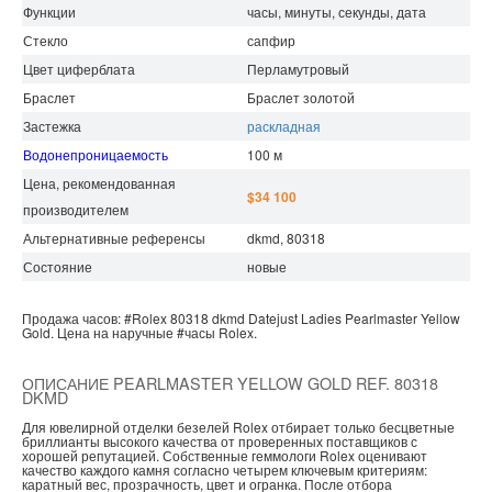
Функции
часы, минуты, секунды, дата
Стекло
сапфир
Цвет циферблата
Перламутровый
Браслет
Браслет золотой
Застежка
раскладная
Водонепроницаемость
100 м
Цена, рекомендованная
$34 100
производителем
Альтернативные референсы
dkmd, 80318
Состояние
новые
Продажа часов:
#Rolex
80318 dkmd
Datejust Ladies
Pearlmaster Yellow
Gold.
Цена на наручные
#часы
Rolex.
ОПИСАНИЕ PEARLMASTER YELLOW GOLD REF. 80318
DKMD
Для ювелирной отделки безелей Rolex отбирает только бесцветные
бриллианты высокого качества от проверенных поставщиков с
хорошей репутацией. Собственные геммологи Rolex оценивают
качество каждого камня согласно четырем ключевым критериям:
каратный вес, прозрачность, цвет и огранка. После отбора