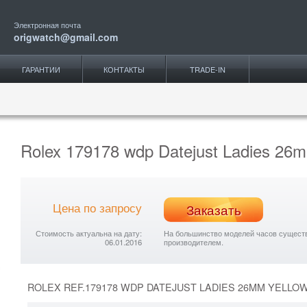
Электронная почта
origwatch@gmail.com
ГАРАНТИИ
КОНТАКТЫ
TRADE-IN
Rolex 179178 wdp Datejust Ladies 26m
Цена по запросу
Заказать
Стоимость актуальна на дату:
На большинство моделей часов существу
06.01.2016
производителем.
ROLEX REF.179178 WDP DATEJUST LADIES 26MM YELLO