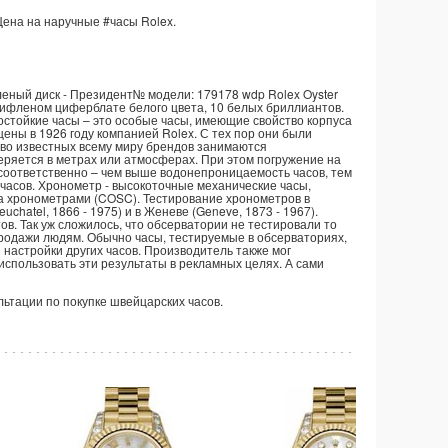
Цена на наручные
#часы
Rolex.
фленый диск - Президент№ модели: 179178 wdp Rolex Oyster
а рифленом циферблате белого цвета, 10 белых бриллиантов.
остойкие часы – это особые часы, имеющие свойство корпуса
ены в 1926 году компанией Rolex. С тех пор они были
во известных всему миру брендов занимаются
еряется в метрах или атмосферах. При этом погружение на
 соответственно – чем выше водонепроницаемость часов, тем
 часов. Хронометр - высокоточные механические часы,
 хронометрами (COSC). Тестирование хронометров в
hatel, 1866 - 1975) и в Женеве (Geneve, 1873 - 1967).
в. Так уж сложилось, что обсерватории не тестировали то
родажи людям. Обычно часы, тестируемые в обсерваториях,
 настройки других часов. Производитель также мог
использовать эти результаты в рекламных целях. А сами
ультации по покупке швейцарских часов.