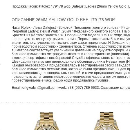
Продажа часов:
#Rolex
179178 wdp
Datejust Ladies
26mm Yellow Gold.
ОПИСАНИЕ 26MM YELLOW GOLD REF. 179178 WDP
Часы Rolex - Леди Datejust - Золотой Президент желтого золота - Ри
Perpetual Lady-Datejust Watch. 26мм 18-каратного желтого золота. Н
Браслет из желтого золота 18к. Особенности модели 179178 wdp: Вод
не пропускать влагу внутрь механизма. Первые такие часы были выпущ
значительно улучшены по техническим характеристикам. И большинст
производством водостойких хронометров. Степень водостойкости изм
10 метров соответствует увеличению давления на одну атмосферу. И
большее количество метров указывается в характеристике (описании)
имеющие сертификат швейцарской Службы официального контроля за
Швейцарии изначально происходило в обсерваториях в Невшателе (Neuc
Каждая обсерватория придерживалась в тестировании своих стандарто
г
большое количество механизмов, которые были предназначены для п
изготавливались для специальных целей, и сами предназначались для
подвергнуть испытаниям некоторое количество часов, а потом просто 
протестированные часы редко когда продавались публике.
Email: origwatch@gmail.com work: +38 (067) 789 6633. Оказываем конс