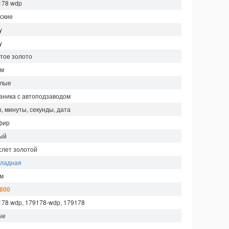
178 wdp
ские
y
y
тое золото
мм
глые
аника с автоподзаводом
, минуты, секунды, дата
фир
ый
слет золотой
кладная
 м
 800
178 wdp, 179178-wdp, 179178
ые