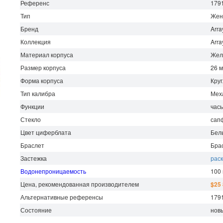
Референс
179
Тип
Жен
Бренд
Arra
Коллекция
Arra
Материал корпуса
Жел
Размер корпуса
26 
Форма корпуса
Кру
Тип калибра
Мех
Функции
часы
Стекло
сап
Цвет циферблата
Бел
Браслет
Бра
Застежка
рас
Водонепроницаемость
100
Цена, рекомендованная производителем
$25
Альтернативные референсы
179
Состояние
нов