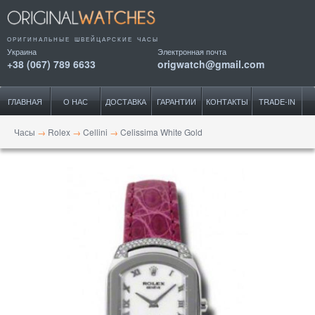
ОРИГИНАЛЬНЫЕ ШВЕЙЦАРСКИЕ ЧАСЫ
Украина
Электронная почта
+38 (067) 789 6633
origwatch@gmail.com
ГЛАВНАЯ
О НАС
ДОСТАВКА
ГАРАНТИИ
КОНТАКТЫ
TRADE-IN
Часы
→
Rolex
→
Cellini
→
Celissima White Gold