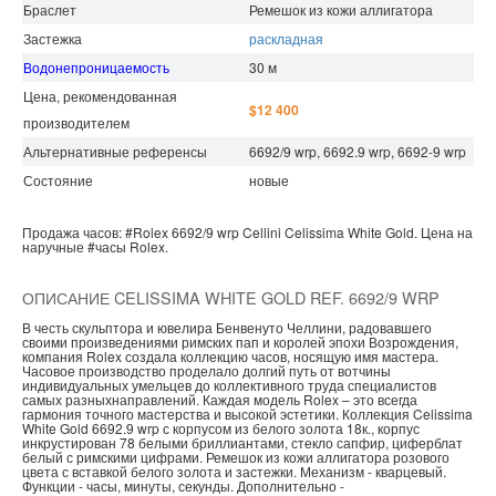
Браслет
Ремешок из кожи аллигатора
Застежка
раскладная
Водонепроницаемость
30 м
Цена, рекомендованная
$12 400
производителем
Альтернативные референсы
6692/9 wrp, 6692.9 wrp, 6692-9 wrp
Состояние
новые
Продажа часов:
#Rolex
6692/9 wrp
Cellini
Celissima White Gold.
Цена на
наручные
#часы
Rolex.
ОПИСАНИЕ CELISSIMA WHITE GOLD REF. 6692/9 WRP
В честь скульптора и ювелира Бенвенуто Челлини, радовавшего
своими произведениями римских пап и королей эпохи Возрождения,
компания Rolex создала коллекцию часов, носящую имя мастера.
Часовое производство проделало долгий путь от вотчины
индивидуальных умельцев до коллективного труда специалистов
самых разныхнаправлений. Каждая модель Rolex – это всегда
гармония точного мастерства и высокой эстетики. Коллекция Celissima
White Gold 6692.9 wrp с корпусом из белого золота 18к., корпус
инкрустирован 78 белыми бриллиантами, стекло сапфир, циферблат
белый с римскими цифрами. Ремешок из кожи аллигатора розового
цвета с вставкой белого золота и застежки. Механизм - кварцевый.
Функции - часы, минуты, секунды. Дополнительно -