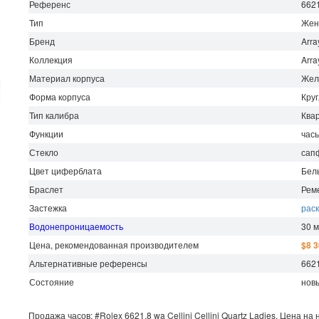
Референс
662
Тип
Жен
Бренд
Arra
Коллекция
Arra
Материал корпуса
Жел
Форма корпуса
Кру
Тип калибра
Ква
Функции
часы
Стекло
сап
Цвет циферблата
Бел
Браслет
Рем
Застежка
рас
Водонепроницаемость
30 
Цена, рекомендованная производителем
$8 
Альтернативные референсы
6621
Состояние
нов
Продажа часов:
#Rolex
6621.8 wa
Cellini
Cellini Quartz Ladies.
Цена на 