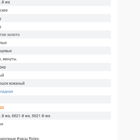
1.8 wa
ские
y
y
тое золото
глые
рцевые
, минуты.
фир
ый
ешок кожаный
кладная
м
300
.8 wa, 6621-8 wa, 6621-8-wa
ые
наручные
#часы
Rolex.