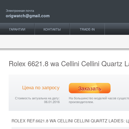
Электронная почта
origwatch@gmail.com
ГАРАНТИИ
КОНТАКТЫ
TRADE-IN
Rolex 6621.8 wa Cellini Cellini Quartz 
Цена по запросу
Заказать
Стоимость актуальна на дату:
На большинство моделей часов существу
06.01.2016
производителем.
ROLEX REF.6621.8 WA CELLINI CELLINI QUARTZ LADIES: