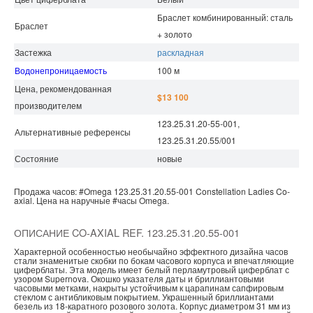
Браслет комбинированный: сталь
Браслет
+ золото
Застежка
раскладная
Водонепроницаемость
100 м
Цена, рекомендованная
$13 100
производителем
123.25.31.20-55-001,
Альтернативные референсы
123.25.31.20.55/001
Состояние
новые
Продажа часов:
#Omega
123.25.31.20.55-001
Constellation Ladies
Co-
axial.
Цена на наручные
#часы
Omega.
ОПИСАНИЕ CO-AXIAL REF. 123.25.31.20.55-001
Характерной особенностью необычайно эффектного дизайна часов
стали знаменитые скобки по бокам часового корпуса и впечатляющие
циферблаты. Эта модель имеет белый перламутровый циферблат с
узором Supernova. Окошко указателя даты и бриллиантовыми
часовыми метками, накрыты устойчивым к царапинам сапфировым
стеклом с антибликовым покрытием. Украшенный бриллиантами
безель из 18-каратного розового золота. Корпус диаметром 31 мм из