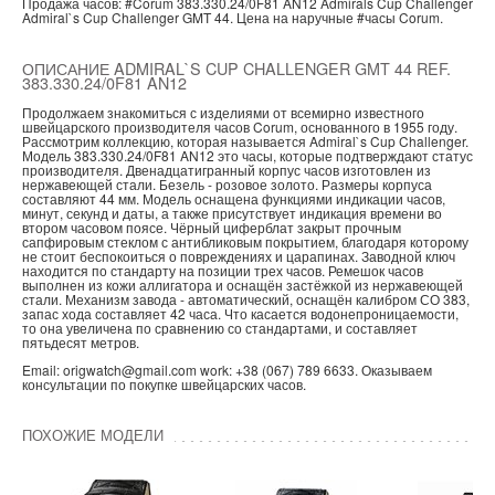
Продажа часов:
#Corum
383.330.24/0F81 AN12
Admirals Cup Challenger
Admiral`s Cup Challenger GMT 44.
Цена на наручные
#часы
Corum.
ОПИСАНИЕ ADMIRAL`S CUP CHALLENGER GMT 44 REF.
383.330.24/0F81 AN12
Продолжаем знакомиться с изделиями от всемирно известного
швейцарского производителя часов Corum, основанного в 1955 году.
Рассмотрим коллекцию, которая называется Admiral`s Cup Challenger.
Модель 383.330.24/0F81 AN12 это часы, которые подтверждают статус
производителя. Двенадцатигранный корпус часов изготовлен из
нержавеющей стали. Безель - розовое золото. Размеры корпуса
составляют 44 мм. Модель оснащена функциями индикации часов,
минут, секунд и даты, а также присутствует индикация времени во
втором часовом поясе. Чёрный циферблат закрыт прочным
сапфировым стеклом с антибликовым покрытием, благодаря которому
не стоит беспокоиться о повреждениях и царапинах. Заводной ключ
находится по стандарту на позиции трех часов. Ремешок часов
выполнен из кожи аллигатора и оснащён застёжкой из нержавеющей
стали. Механизм завода - автоматический, оснащён калибром СО 383,
запас хода составляет 42 часа. Что касается водонепроницаемости,
то она увеличена по сравнению со стандартами, и составляет
пятьдесят метров.
Email: origwatch@gmail.com work: +38 (067) 789 6633. Оказываем
консультации по покупке швейцарских часов.
ПОХОЖИЕ МОДЕЛИ