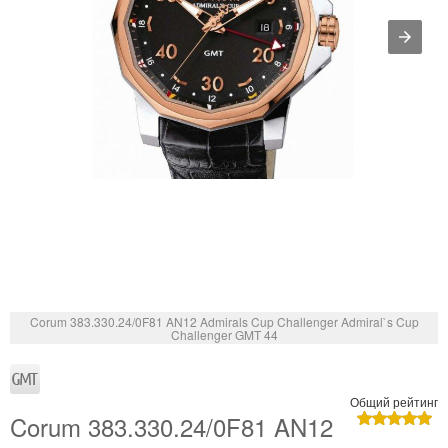
Corum 383.330.24/0F81 AN12 Admirals Cup Challenger Admiral`s Cup
Challenger GMT 44
Общий рейтинг
Corum 383.330.24/0F81 AN12