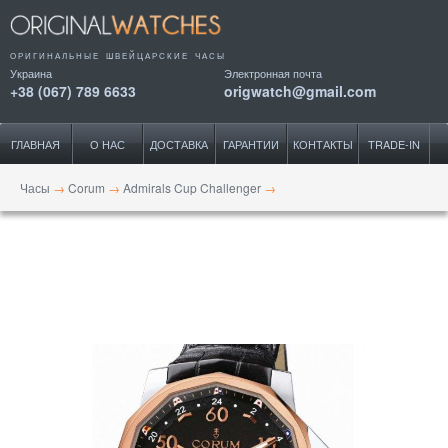
ОРИГИНАЛЬНЫЕ ШВЕЙЦАРСКИЕ ЧАСЫ
Украина
Электронная почта
+38 (067) 789 6633
origwatch@gmail.com
ГЛАВНАЯ
О НАС
ДОСТАВКА
ГАРАНТИИ
КОНТАКТЫ
TRADE-IN
Часы
→
Corum
→
Admirals Cup Challenger
→
Admiral`s Cup Challenger GMT 44