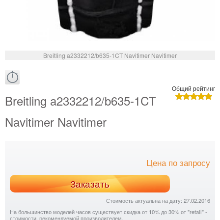
Breitling a2332212/b635-1CT Navitimer Navitimer
Общий рейтинг
Breitling a2332212/b635-1CT
Navitimer Navitimer
Цена по запросу
Заказать
Стоимость актуальна на дату: 27.02.2016
На большинство моделей часов существует скидка от 10% до 30% от "retail" -
стоимости, рекомендуемой производителем.