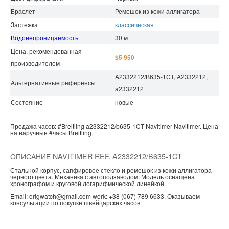
Браслет
Ремешок из кожи аллигатора
Застежка
классическая
Водонепроницаемость
30 м
Цена, рекомендованная
$5 950
производителем
A2332212/B635-1CT, А2332212,
Альтернативные референсы
a2332212
Состояние
новые
Продажа часов:
#Breitling
a2332212/b635-1CT
Navitimer
Navitimer.
Цена
на наручные
#часы
Breitling.
ОПИСАНИЕ NAVITIMER REF. A2332212/B635-1CT
Стальной корпус, сапфировое стекло и ремешок из кожи аллигатора
черного цвета. Механика с автоподзаводом. Модель оснащена
хронографом и круговой логарифмической линейкой.
Email: origwatch@gmail.com work: +38 (067) 789 6633. Оказываем
консультации по покупке швейцарских часов.