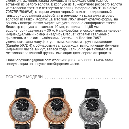
скелетон, укомплектована ремешком из крокодиловой кожи со
вставкой из белого золота. В корпусе из 18-каратного розового золота
изготовлена третья и четвертая версии (Референс 7057BR/G9/9W6,
7057BR/R9/9W6), которые имеют черный скелетонизированный
гильшоришрованный циферблат и ремешки из кожи аллигатора с
золотой вставкой. Корпус La Tradition 7057 имеет круглую форму, на
боковых поверхностях рифление, установлено сапфировое стекло.
Диаметр корпуса составляет 40 мм, толщина – 11,65 мм,
водонепроницаемость – 30 м. На циферблате каждой версии нанесен
индивидуальный номер и надпись Breguet, стрелки стальные с
фирменным знаком – «яблоками Бреге». La Tradition 7057
укомплектованы мануфактурным механизмом с ручным заводом
(Калибр 507DR) с 50-часовым запасом хода, выполняющим функции
индикации часов, минут, запаса хода. Калибр покрыт сплавом из
металлов платиновой группы, имеющим цвет серого антрацита.
Email: origwatch@gmail.com work: +38 (067) 789 6633. Оказываем
консультации по покупке швейцарских часов.
ПОХОЖИЕ МОДЕЛИ