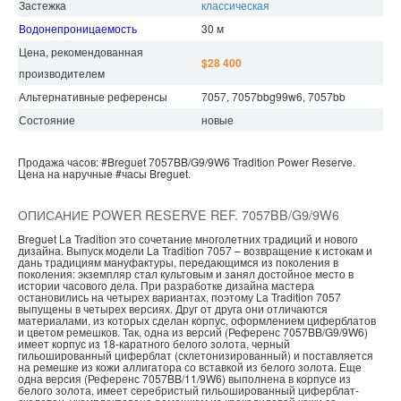
Застежка
классическая
Водонепроницаемость
30 м
Цена, рекомендованная
$28 400
производителем
Альтернативные референсы
7057, 7057bbg99w6, 7057bb
Состояние
новые
Продажа часов:
#Breguet
7057BB/G9/9W6
Tradition
Power Reserve.
Цена на наручные
#часы
Breguet.
ОПИСАНИЕ POWER RESERVE REF. 7057BB/G9/9W6
Breguet La Tradition это сочетание многолетних традиций и нового
дизайна. Выпуск модели La Tradition 7057 – возвращение к истокам и
дань традициям мануфактуры, передающимся из поколения в
поколения: экземпляр стал культовым и занял достойное место в
истории часового дела. При разработке дизайна мастера
остановились на четырех вариантах, поэтому La Tradition 7057
выпущены в четырех версиях. Друг от друга они отличаются
материалами, из которых сделан корпус, оформлением циферблатов
и цветом ремешков. Так, одна из версий (Референс 7057BB/G9/9W6)
имеет корпус из 18-каратного белого золота, черный
гильошированный циферблат (склетонизированный) и поставляется
на ремешке из кожи аллигатора со вставкой из белого золота. Еще
одна версия (Референс 7057BB/11/9W6) выполнена в корпусе из
белого золота, имеет серебристый гильошированный циферблат-